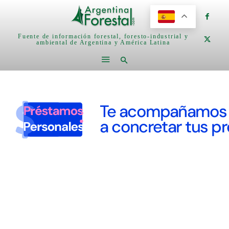
Fuente de información forestal, foresto-industrial y
ambiental de Argentina y América Latina