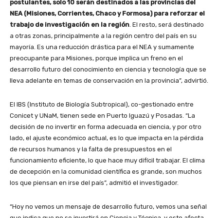
postulantes, solo 10 serán destinados a las provincias del
NEA (Misiones, Corrientes, Chaco y Formosa) para reforzar el
trabajo de investigación en la región
. El resto, será destinado
a otras zonas, principalmente a la región centro del país en su
mayoría. Es una reducción drástica para el NEA y sumamente
preocupante para Misiones, porque implica un freno en el
desarrollo futuro del conocimiento en ciencia y tecnología que se
lleva adelante en temas de conservación en la provincia”, advirtió.
El IBS (Instituto de Biología Subtropical), co-gestionado entre
Conicet y UNaM, tienen sede en Puerto Iguazú y Posadas. “La
decisión de no invertir en forma adecuada en ciencia, y por otro
lado, el ajuste económico actual, es lo que impacta en la pérdida
de recursos humanos y la falta de presupuestos en el
funcionamiento eficiente, lo que hace muy difícil trabajar. El clima
de decepción en la comunidad científica es grande, son muchos
los que piensan en irse del país”, admitió el investigador.
“Hoy no vemos un mensaje de desarrollo futuro, vemos una señal
que indica que no se invertirá en Ciencia y Técnica, y esto afecta