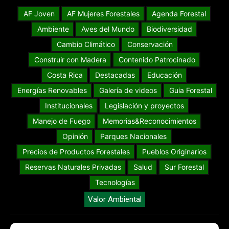
AF Joven
AF Mujeres Forestales
Agenda Forestal
Ambiente
Aves del Mundo
Biodiversidad
Cambio Climático
Conservación
Construir con Madera
Contenido Patrocinado
Costa Rica
Destacadas
Educación
Energías Renovables
Galería de videos
Guia Forestal
Institucionales
Legislación y proyectos
Manejo de Fuego
Memorias&Reconocimientos
Opinión
Parques Nacionales
Precios de Productos Forestales
Pueblos Originarios
Reservas Naturales Privadas
Salud
Sur Forestal
Tecnologías
Valor Ambiental