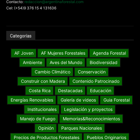
Contacto:
redaccion@argentinaforestal.com
Cel: (+54)9 376 15 4 131636
Categorías
AF Joven
AF Mujeres Forestales
Agenda Forestal
Ambiente
Aves del Mundo
Biodiversidad
Cambio Climático
Conservación
Construir con Madera
Contenido Patrocinado
Costa Rica
Destacadas
Educación
Energías Renovables
Galería de videos
Guia Forestal
Institucionales
Legislación y proyectos
Manejo de Fuego
Memorias&Reconocimientos
Opinión
Parques Nacionales
Precios de Productos Forestales
Pueblos Originarios