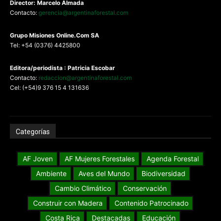
Director: Marcelo Almada
Contacto:
gerencia@argentinaforestal.com
G
rupo Misiones
Online.Com
SA
Tel: +54 (0376) 4425800
Editora/periodista : Patricia Escobar
Contacto:
redaccion@argentinaforestal.com
Cel: (+54)9 376 15 4 131636
Categorías
AF Joven
AF Mujeres Forestales
Agenda Forestal
Ambiente
Aves del Mundo
Biodiversidad
Cambio Climático
Conservación
Construir con Madera
Contenido Patrocinado
Costa Rica
Destacadas
Educación