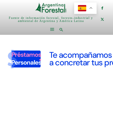
Fuente de información forestal, foresto-industrial y
ambiental de Argentina y América Latina