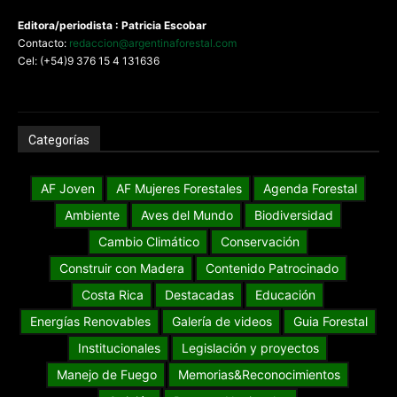
Editora/periodista : Patricia Escobar
Contacto:
redaccion@argentinaforestal.com
Cel: (+54)9 376 15 4 131636
Categorías
AF Joven
AF Mujeres Forestales
Agenda Forestal
Ambiente
Aves del Mundo
Biodiversidad
Cambio Climático
Conservación
Construir con Madera
Contenido Patrocinado
Costa Rica
Destacadas
Educación
Energías Renovables
Galería de videos
Guia Forestal
Institucionales
Legislación y proyectos
Manejo de Fuego
Memorias&Reconocimientos