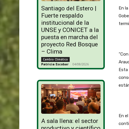
Santiago del Estero |
En la
Fuerte respaldo
Gobe
institucional de la
termi
UNSE y CONICET a la
puesta en marcha del
proyecto Red Bosque
– Clima
“Con 
Cambio Climático
Arau
Patricia Escobar
-
04/08/2026
Esta 
conso
están
En e
A sala llena: el sector
conti
productivo y científico