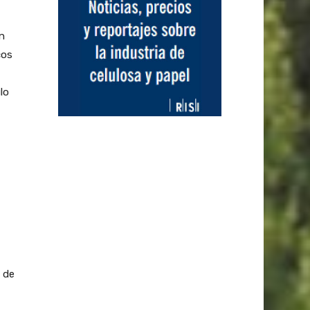
n
cos
lo
n de