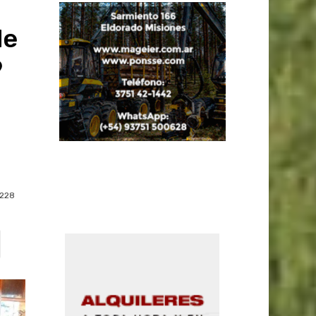
de
9
228