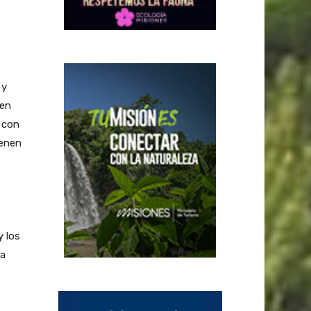
 y
ben
 con
ienen
y los
la