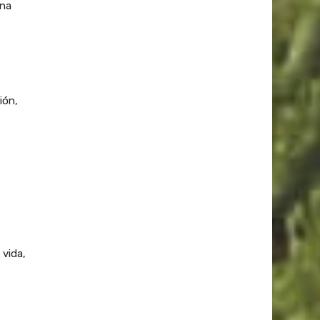
ona
ión,
 vida,