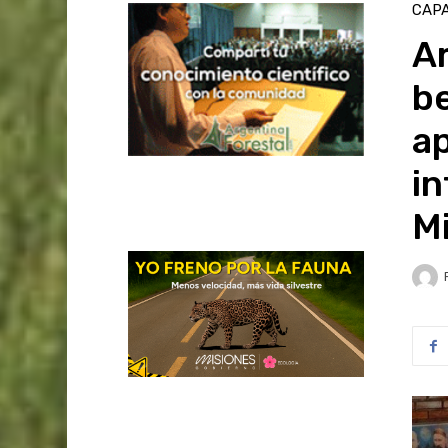
CAPA
A
be
ap
in
M