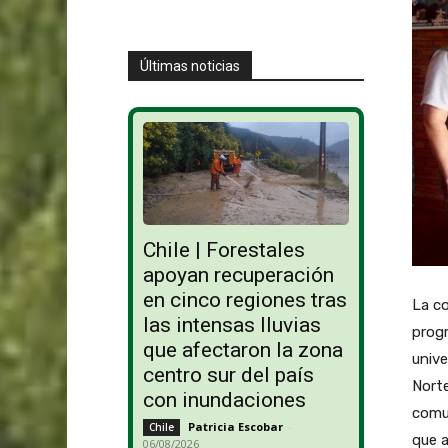
Últimas noticias
Chile | Forestales
apoyan recuperación
en cinco regiones tras
La co
las intensas lluvias
progr
que afectaron la zona
unive
centro sur del país
Norte
con inundaciones
comun
Patricia Escobar
-
Chile
que a
06/08/2026