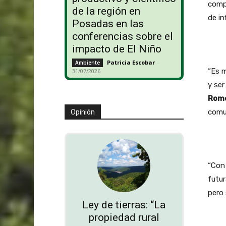
comp
de la región en
de in
Posadas en las
conferencias sobre el
impacto de El Niño
Patricia Escobar
-
Ambiente
“Es 
31/07/2026
y ser
Rom
comu
Opinión
“Con
futur
pero 
Ley de tierras: “La
propiedad rural