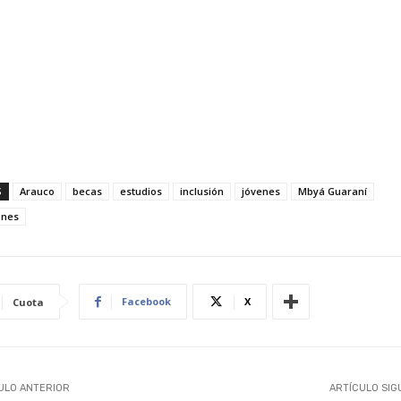
S
Arauco
becas
estudios
inclusión
jóvenes
Mbyá Guaraní
ones
Facebook
X
Cuota
ULO ANTERIOR
ARTÍCULO SIG