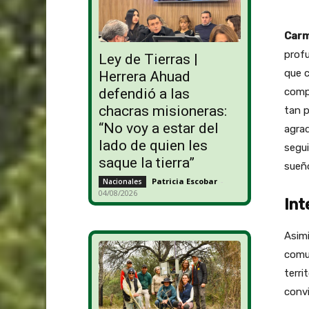
Carm
prof
Ley de Tierras |
que c
Herrera Ahuad
defendió a las
comp
chacras misioneras:
tan p
“No voy a estar del
agrad
lado de quien les
segui
saque la tierra”
sueño
Patricia Escobar
-
Nacionales
04/08/2026
Int
Asim
comu
terri
convi