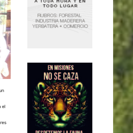
 un
 el
ores