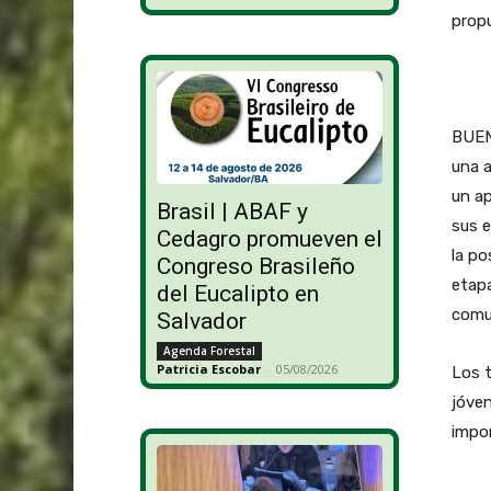
prop
BUEN
una 
un ap
Brasil | ABAF y
sus e
Cedagro promueven el
la po
Congreso Brasileño
etapa
del Eucalipto en
comu
Salvador
Agenda Forestal
Patricia Escobar
-
05/08/2026
Los t
jóven
impor