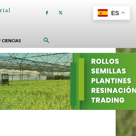
rial
ES
a
F CIENCIAS