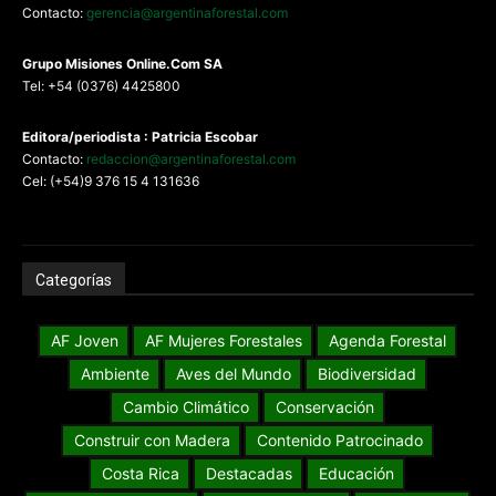
Contacto:
gerencia@argentinaforestal.com
G
rupo Misiones
Online.Com
SA
Tel: +54 (0376) 4425800
Editora/periodista : Patricia Escobar
Contacto:
redaccion@argentinaforestal.com
Cel: (+54)9 376 15 4 131636
Categorías
AF Joven
AF Mujeres Forestales
Agenda Forestal
Ambiente
Aves del Mundo
Biodiversidad
Cambio Climático
Conservación
Construir con Madera
Contenido Patrocinado
Costa Rica
Destacadas
Educación