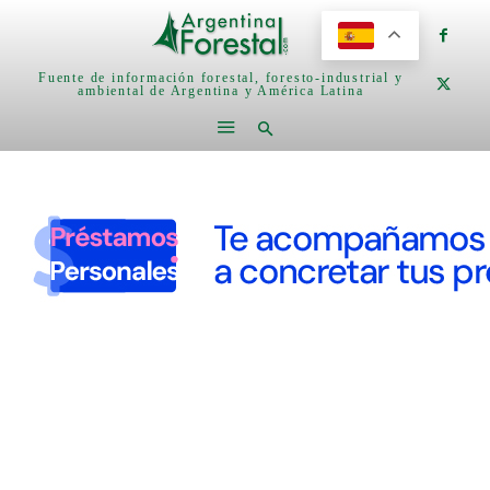
Fuente de información forestal, foresto-industrial y
ambiental de Argentina y América Latina