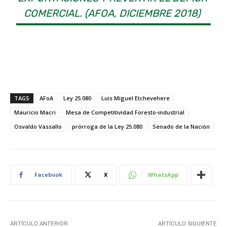
COMERCIAL. (AFOA, DICIEMBRE 2018)
TAGS
AFoA
Ley 25.080
Luis Miguel Etchevehere
Mauricio Macri
Mesa de Competitividad Foresto-industrial
Osvaldo Vassallo
prórroga de la Ley 25.080
Senado de la Nación
Facebook
X
WhatsApp
ARTÍCULO ANTERIOR
ARTÍCULO SIGUIENTE