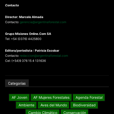
Contacto
Director: Marcelo Almada
Contacto:
gerencia@argentinaforestal.com
G
rupo Misiones
Online.Com
SA
Tel: +54 (0376) 4425800
Editora/periodista : Patricia Escobar
Contacto:
redaccion@argentinaforestal.com
Cel: (+54)9 376 15 4 131636
Categorías
AF Joven
AF Mujeres Forestales
Agenda Forestal
Ambiente
Aves del Mundo
Biodiversidad
Cambio Climático
Conservación