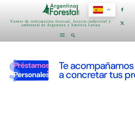
Fuente de información forestal, foresto-industrial y
ambiental de Argentina y América Latina