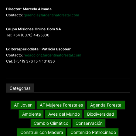
Director: Marcelo Almada
Contacto:
gerencia@argentinaforestal.com
G
rupo Misiones
Online.Com
SA
Tel: +54 (0376) 4425800
Editora/periodista : Patricia Escobar
Contacto:
redaccion@argentinaforestal.com
Cel: (+54)9 376 15 4 131636
Categorías
AF Joven
AF Mujeres Forestales
Agenda Forestal
Ambiente
Aves del Mundo
Biodiversidad
Cambio Climático
Conservación
Construir con Madera
Contenido Patrocinado