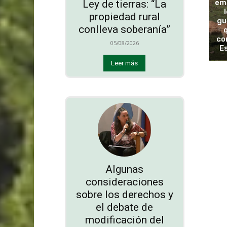
emo
Ley de tierras: “La
propiedad rural
gu
conlleva soberanía”
co
05/08/2026
E
Leer más
Algunas
consideraciones
sobre los derechos y
el debate de
modificación del