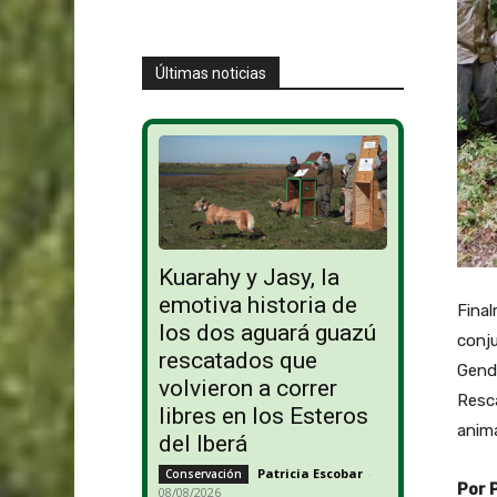
Últimas noticias
Kuarahy y Jasy, la
emotiva historia de
Final
los dos aguará guazú
conju
rescatados que
Genda
volvieron a correr
Resca
libres en los Esteros
anima
del Iberá
Patricia Escobar
-
Conservación
Por 
08/08/2026