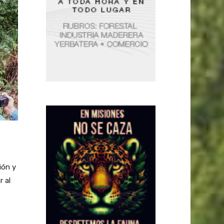
ión y
r al