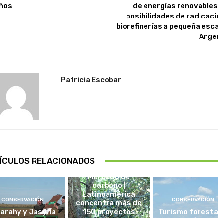
ños
de energías renovables 
posibilidades de radicaci
biorefinerías a pequeña esca
Arge
Patricia Escobar
ÍCULOS RELACIONADOS
CHILE
Mercado de
carbono |
Latinoamérica
CONSERVACIÓN
CONSERVACIÓN
concentra más de
arahy y Jasy, la
150 proyectos
Turismo foresta