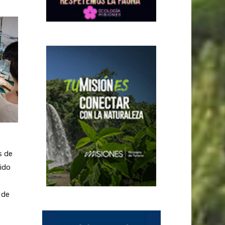
s de
rido
 de