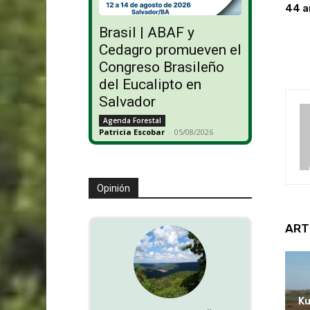
44 a
Brasil | ABAF y
Cedagro promueven el
Congreso Brasileño
del Eucalipto en
Salvador
Agenda Forestal
Patricia Escobar
-
05/08/2026
Opinión
ART
Ku