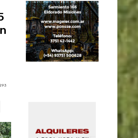
5
en
293