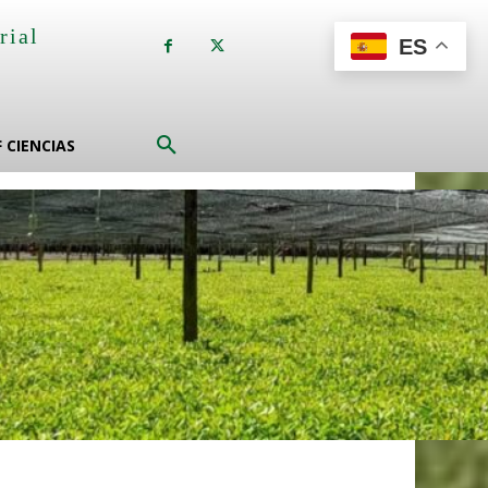
rial
ES
a
F CIENCIAS