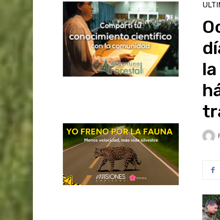
ULT
Oc
dí
la
há
tr