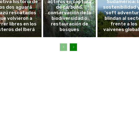
tiva historia de
activos en captura
Sudamérica: l
los dos aguará
de carbono,
sostenibilidad y
azú rescatados
conservación de la
‘soft adventur
que volvieron a
biodiversidad o
blindan al sect
rrer libres en los
restauración de
frente a los
steros del Iberá
bosques
vaivenes globa