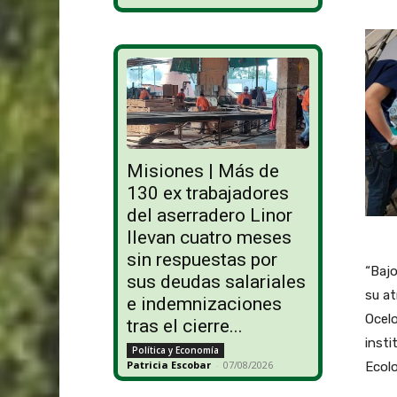
Misiones | Más de
130 ex trabajadores
del aserradero Linor
llevan cuatro meses
sin respuestas por
“Bajo
sus deudas salariales
su at
e indemnizaciones
Ocelo
tras el cierre...
insti
Política y Economía
Patricia Escobar
-
07/08/2026
Ecolo