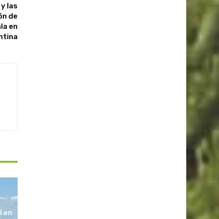
y las
ón de
la en
ntina
l en