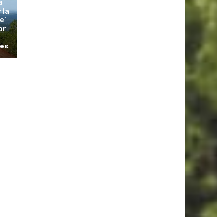
a
 la
e’
or
les