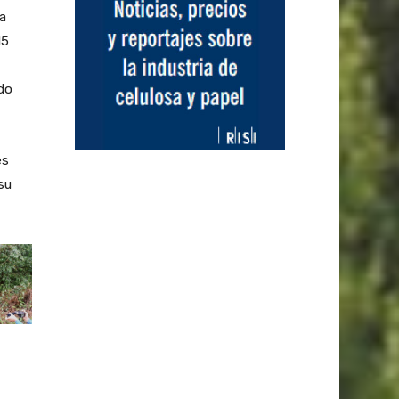
la
15
ido
es
su