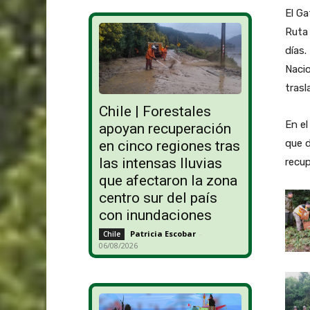
El Ga
Ruta 
días.
Nacio
trasl
Chile | Forestales
En el
apoyan recuperación
que d
en cinco regiones tras
las intensas lluvias
recup
que afectaron la zona
centro sur del país
con inundaciones
Patricia Escobar
-
Chile
06/08/2026