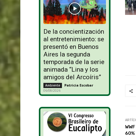
De la concientización
al entretenimiento: se
presentó en Buenos
Aires la segunda
temporada de la serie
animada “Lina y los
amigos del Arcoíris”
Patricia Escobar
-
Ambiente
06/08/2026
ARTÍC
WWF 
60% 