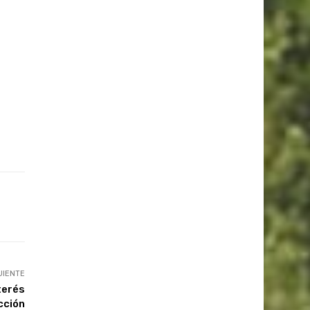
UIENTE
terés
cción