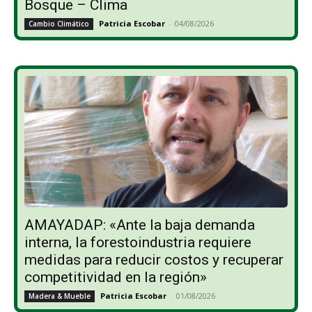
Bosque – Clima
Patricia Escobar
-
04/08/2026
Cambio Climático
AMAYADAP: «Ante la baja demanda
interna, la forestoindustria requiere
medidas para reducir costos y recuperar
competitividad en la región»
Patricia Escobar
-
01/08/2026
Madera & Mueble