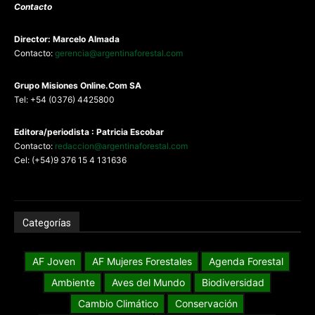
Contacto
Director: Marcelo Almada
Contacto:
gerencia@argentinaforestal.com
G
rupo Misiones
Online.Com
SA
Tel: +54 (0376) 4425800
Editora/periodista : Patricia Escobar
Contacto:
redaccion@argentinaforestal.com
Cel: (+54)9 376 15 4 131636
Categorías
AF Joven
AF Mujeres Forestales
Agenda Forestal
Ambiente
Aves del Mundo
Biodiversidad
Cambio Climático
Conservación