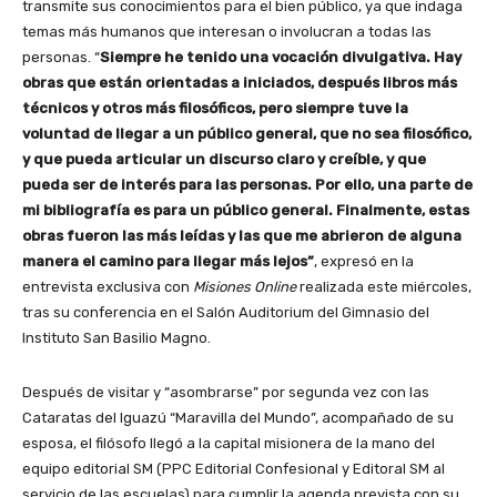
transmite sus conocimientos para el bien público, ya que indaga
temas más humanos que interesan o involucran a todas las
personas. “
Siempre he tenido una vocación divulgativa. Hay
obras que están orientadas a iniciados, después libros más
técnicos y otros más filosóficos, pero siempre tuve la
voluntad de llegar a un público general, que no sea filosófico,
y que pueda articular un discurso claro y creíble, y que
pueda ser de interés para las personas. Por ello, una parte de
mi bibliografía es para un público general. Finalmente, estas
obras fueron las más leídas y las que me abrieron de alguna
manera el camino para llegar más lejos”
, expresó en la
entrevista exclusiva con
Misiones Online
realizada este miércoles,
tras su conferencia en el Salón Auditorium del Gimnasio del
Instituto San Basilio Magno.
Después de visitar y “asombrarse” por segunda vez con las
Cataratas del Iguazú “Maravilla del Mundo”, acompañado de su
esposa, el filósofo llegó a la capital misionera de la mano del
equipo editorial SM (PPC Editorial Confesional y Editoral SM al
servicio de las escuelas) para cumplir la agenda prevista con su