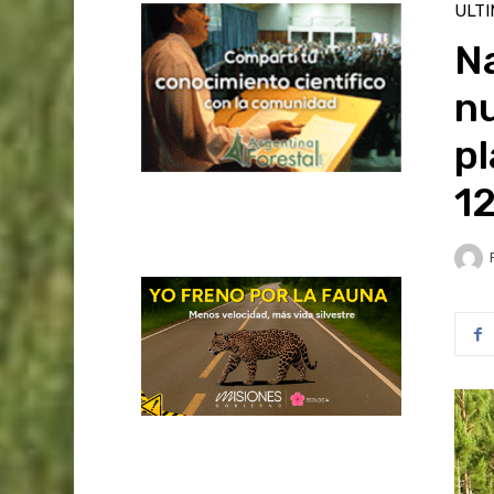
ULT
Na
nu
pl
12