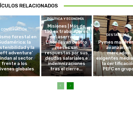
ÍCULOS RELACIONADOS
POLÍTICA Y ECONOMÍA
Misiones | Más de
CONSERVACIÓN
130 ex trabajadores
DESTACADAS
ismo forestal en
del aserradero
Sudamérica: la
Linor llevan cuatro
Pymes madere
stenibilidad y la
meses sin
avanzan en
soft adventure’
respuestas por sus
mercados
lindan al sector
deudas salariales e
exigentes medi
frente a los
indemnizaciones
la certificació
ivenes globales
tras el cierre...
PEFC en grup