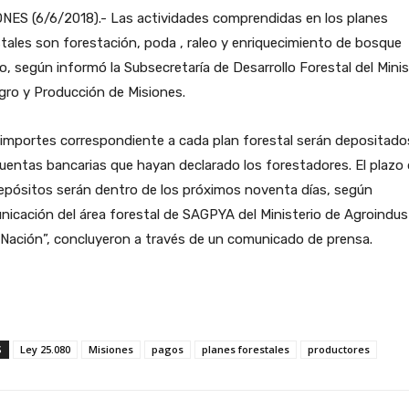
NES (6/6/2018).- Las actividades comprendidas en los planes
tales son forestación, poda , raleo y enriquecimiento de bosque
o, según informó la Subsecretaría de Desarrollo Forestal del Minis
gro y Producción de Misiones.
importes correspondiente a cada plan forestal serán depositado
uentas bancarias que hayan declarado los forestadores. El plazo
epósitos serán dentro de los próximos noventa días, según
icación del área forestal de SAGPYA del Ministerio de Agroindus
 Nación”, concluyeron a través de un comunicado de prensa.
S
Ley 25.080
Misiones
pagos
planes forestales
productores