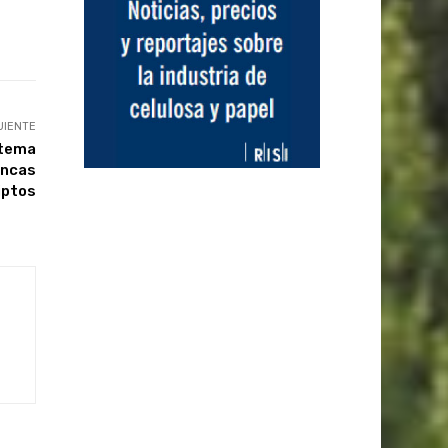
UIENTE
stema
incas
iptos