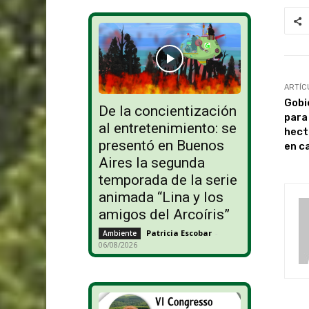
ARTÍC
Gobi
De la concientización
para
al entretenimiento: se
hect
presentó en Buenos
en c
Aires la segunda
temporada de la serie
animada “Lina y los
amigos del Arcoíris”
Patricia Escobar
-
Ambiente
06/08/2026