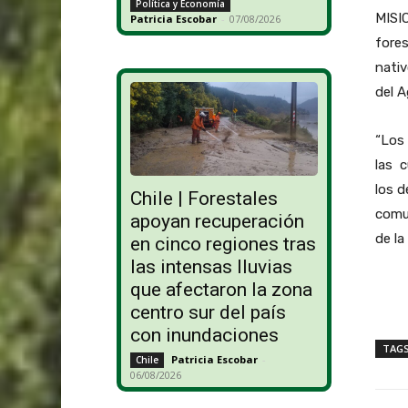
Política y Economía
MISIO
Patricia Escobar
-
07/08/2026
fores
nativ
del A
“Los 
las c
los d
Chile | Forestales
comun
apoyan recuperación
de la
en cinco regiones tras
las intensas lluvias
que afectaron la zona
centro sur del país
con inundaciones
TAG
Patricia Escobar
-
Chile
06/08/2026