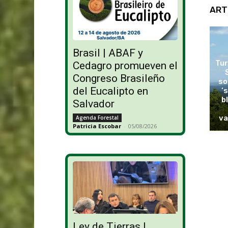
ART
Brasil | ABAF y
Tur
Cedagro promueven el
Congreso Brasileño
so
del Eucalipto en
‘
b
Salvador
va
Agenda Forestal
Patricia Escobar
-
05/08/2026
Ley de Tierras |