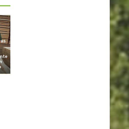
ras
ante
n
o