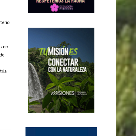
terio
s en
 de
tria