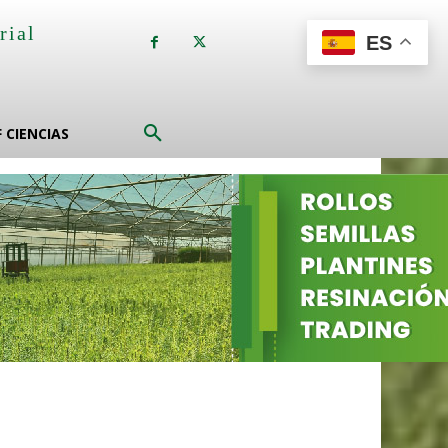
rial
ES
a
F CIENCIAS