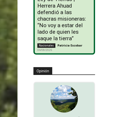
Herrera Ahuad
defendió a las
chacras misioneras:
“No voy a estar del
lado de quien les
saque la tierra”
Patricia Escobar
-
Nacionales
04/08/2026
Opinión