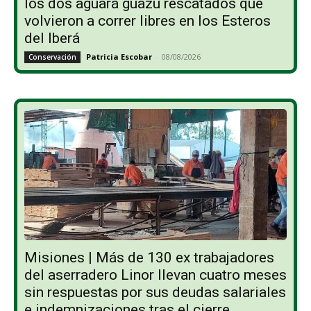
los dos aguará guazú rescatados que
volvieron a correr libres en los Esteros
del Iberá
Patricia Escobar
-
08/08/2026
Conservación
Misiones | Más de 130 ex trabajadores
del aserradero Linor llevan cuatro meses
sin respuestas por sus deudas salariales
e indemnizaciones tras el cierre...