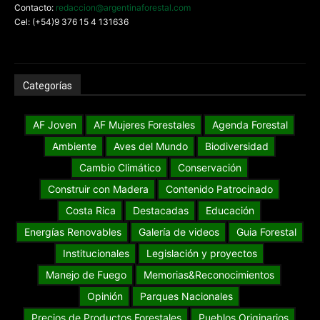
Contacto:
redaccion@argentinaforestal.com
Cel: (+54)9 376 15 4 131636
Categorías
AF Joven
AF Mujeres Forestales
Agenda Forestal
Ambiente
Aves del Mundo
Biodiversidad
Cambio Climático
Conservación
Construir con Madera
Contenido Patrocinado
Costa Rica
Destacadas
Educación
Energías Renovables
Galería de videos
Guia Forestal
Institucionales
Legislación y proyectos
Manejo de Fuego
Memorias&Reconocimientos
Opinión
Parques Nacionales
Precios de Productos Forestales
Pueblos Originarios