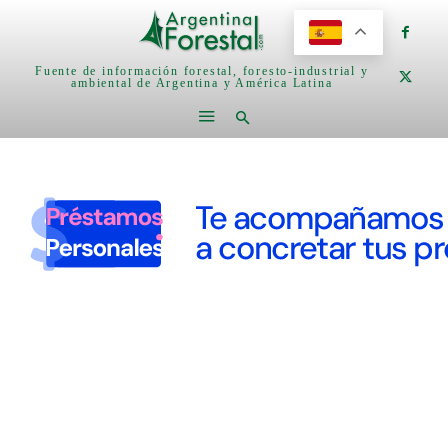
Fuente de información forestal, foresto-industrial y
ambiental de Argentina y América Latina