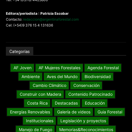
Editora/periodista : Patricia Escobar
Contacto:
redaccion@argentinaforestal.com
Cel: (+54)9 376 15 4 131636
Categorías
AF Joven
AF Mujeres Forestales
Agenda Forestal
Ambiente
Aves del Mundo
Biodiversidad
Cambio Climático
Conservación
Construir con Madera
Contenido Patrocinado
Costa Rica
Destacadas
Educación
Energías Renovables
Galería de videos
Guia Forestal
Institucionales
Legislación y proyectos
Manejo de Fuego
Memorias&Reconocimientos