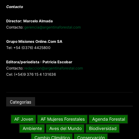
Contacto
Director: Marcelo Almada
Contacto:
gerencia@argentinaforestal.com
G
rupo Misiones
Online.Com
SA
Tel: +54 (0376) 4425800
Editora/periodista : Patricia Escobar
Contacto:
redaccion@argentinaforestal.com
Cel: (+54)9 376 15 4 131636
Categorías
AF Joven
AF Mujeres Forestales
Agenda Forestal
Ambiente
Aves del Mundo
Biodiversidad
Cambio Climático
Conservación