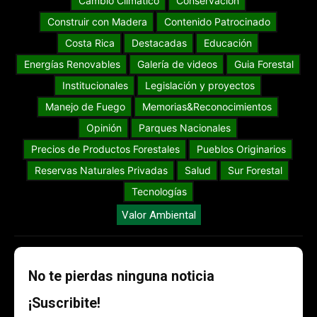
Cambio Climático
Conservación
Construir con Madera
Contenido Patrocinado
Costa Rica
Destacadas
Educación
Energías Renovables
Galería de videos
Guia Forestal
Institucionales
Legislación y proyectos
Manejo de Fuego
Memorias&Reconocimientos
Opinión
Parques Nacionales
Precios de Productos Forestales
Pueblos Originarios
Reservas Naturales Privadas
Salud
Sur Forestal
Tecnologías
Valor Ambiental
No te pierdas ninguna noticia
¡Suscribite!