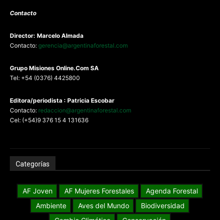
Contacto
Director: Marcelo Almada
Contacto:
gerencia@argentinaforestal.com
G
rupo Misiones
Online.Com
SA
Tel: +54 (0376) 4425800
Editora/periodista : Patricia Escobar
Contacto:
redaccion@argentinaforestal.com
Cel: (+54)9 376 15 4 131636
Categorías
AF Joven
AF Mujeres Forestales
Agenda Forestal
Ambiente
Aves del Mundo
Biodiversidad