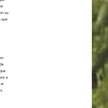
bé
on su
a que
con
 de
 que
mos a
 el
es