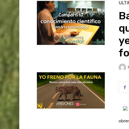
ULT
Ba
qu
ye
fo
obrer