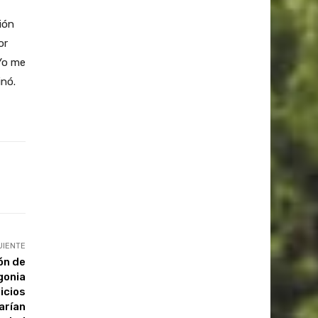
ión
or
 Yo me
inó.
UIENTE
ón de
gonia
icios
arían