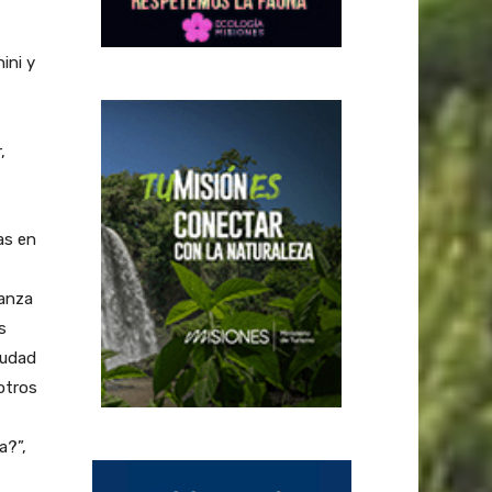
ini y
,
as en
ranza
s
iudad
otros
a?”,