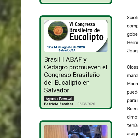
Sciol
compa
gober
Herre
Joaqu
Brasil | ABAF y
Cedagro promueven el
Closs
Congreso Brasileño
march
del Eucalipto en
Maur
Salvador
puede
Agenda Forestal
para 
Patricia Escobar
-
05/08/2026
Buen
dimos
tenía
aseg