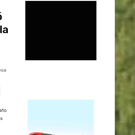
ó
la
158
dato
os