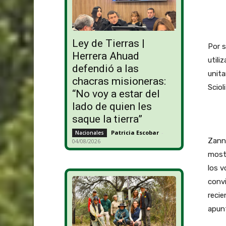
Ley de Tierras |
Por s
Herrera Ahuad
utili
defendió a las
unita
chacras misioneras:
Scioli
“No voy a estar del
lado de quien les
saque la tierra”
Patricia Escobar
-
Nacionales
Zanni
04/08/2026
most
los v
convi
recie
apun