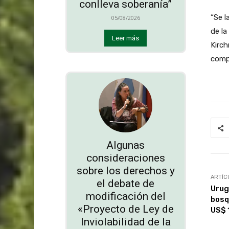
conlleva soberanía”
“Se l
05/08/2026
de la
Leer más
Kirch
compr
Algunas
consideraciones
sobre los derechos y
ARTÍC
el debate de
Urug
modificación del
bosq
«Proyecto de Ley de
US$ 
Inviolabilidad de la