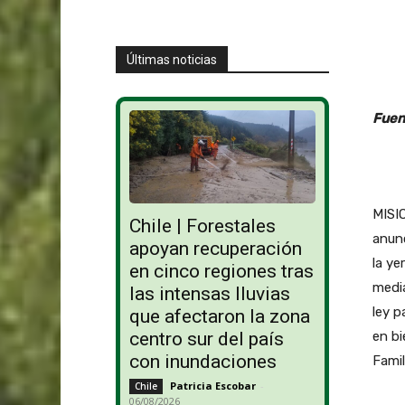
Últimas noticias
Fuen
MISIO
Chile | Forestales
anunc
apoyan recuperación
la ye
en cinco regiones tras
medi
las intensas lluvias
ley p
que afectaron la zona
en bi
centro sur del país
con inundaciones
Famil
Patricia Escobar
-
Chile
06/08/2026