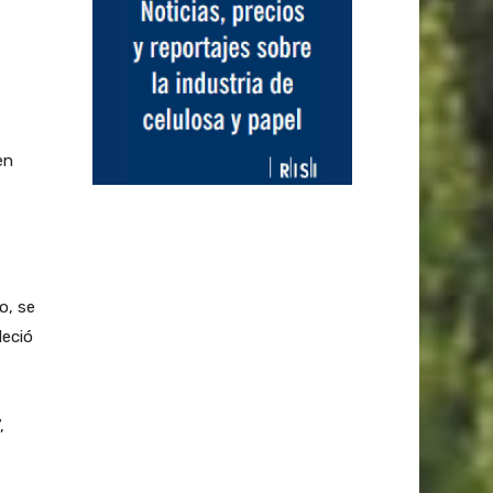
en
o, se
deció
,