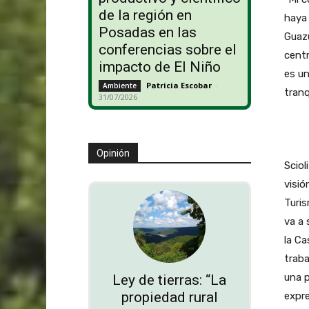
de la región en
haya 
Posadas en las
Guaz
conferencias sobre el
centr
impacto de El Niño
es un
Patricia Escobar
-
Ambiente
tranq
31/07/2026
Opinión
Sciol
visió
Turis
va a 
la Ca
traba
una p
Ley de tierras: “La
propiedad rural
expr