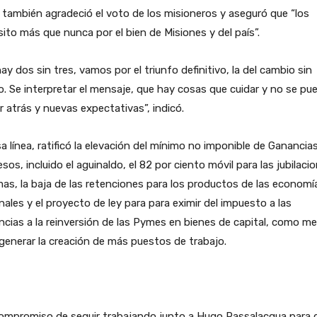
i también agradeció el voto de los misioneros y aseguró que “los
ito más que nunca por el bien de Misiones y del país”.
ay dos sin tres, vamos por el triunfo definitivo, la del cambio sin
. Se interpretar el mensaje, que hay cosas que cuidar y no se pu
r atrás y nuevas expectativas”, indicó.
a línea, ratificó la elevación del mínimo no imponible de Ganancia
esos, incluido el aguinaldo, el 82 por ciento móvil para las jubilaci
as, la baja de las retenciones para los productos de las economí
nales y el proyecto de ley para para eximir del impuesto a las
cias a la reinversión de las Pymes en bienes de capital, como m
generar la creación de más puestos de trabajo.
compromiso de seguir trabajando junto a Hugo Passalacqua para 