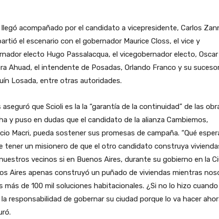
i llegó acompañado por el candidato a vicepresidente, Carlos Zann
rtió el escenario con el gobernador Maurice Closs, el vice y
nador electo Hugo Passalacqua, el vicegobernador electo, Oscar
ra Ahuad, el intendente de Posadas, Orlando Franco y su sucesor
ín Losada, entre otras autoridades.
 aseguró que Scioli es la la “garantía de la continuidad” de las obr
a y puso en dudas que el candidato de la alianza Cambiemos,
icio Macri, pueda sostener sus promesas de campaña. “Qué espe
 tener un misionero de que el otro candidato construya vivienda
nuestros vecinos si en Buenos Aires, durante su gobierno en la C
os Aires apenas construyó un puñado de viviendas mientras nos
 más de 100 mil soluciones habitacionales. ¿Si no lo hizo cuando
 la responsabilidad de gobernar su ciudad porque lo va hacer ahor
uró.