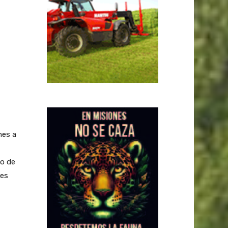
nes a
to de
mes