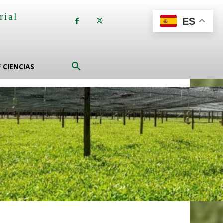
rial
ES
a
F CIENCIAS