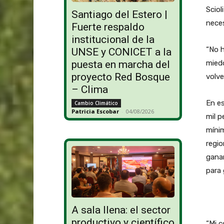
Sciol
Santiago del Estero |
neces
Fuerte respaldo
institucional de la
“No h
UNSE y CONICET a la
miedo
puesta en marcha del
proyecto Red Bosque
volve
– Clima
En es
Cambio Climático
Patricia Escobar
-
04/08/2026
mil p
mínim
regio
ganan
para 
A sala llena: el sector
productivo y científico
“Mi 