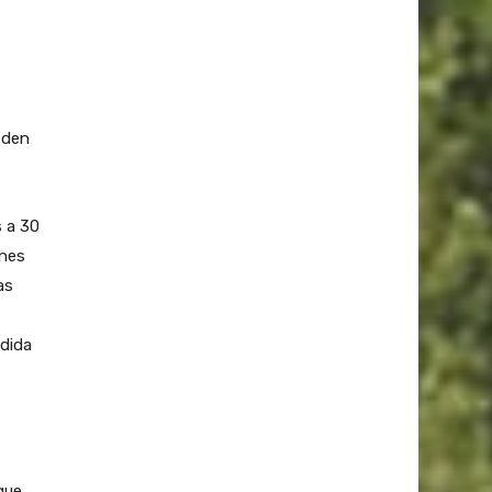
eden
s a 30
ones
as
edida
que