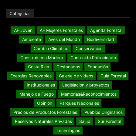
Categorías
AF Joven
AF Mujeres Forestales
Agenda Forestal
Ambiente
Aves del Mundo
Biodiversidad
Cambio Climático
Conservación
Construir con Madera
Contenido Patrocinado
Costa Rica
Destacadas
Educación
Energías Renovables
Galería de videos
Guia Forestal
Institucionales
Legislación y proyectos
Manejo de Fuego
Memorias&Reconocimientos
Opinión
Parques Nacionales
Precios de Productos Forestales
Pueblos Originarios
Reservas Naturales Privadas
Salud
Sur Forestal
Tecnologías