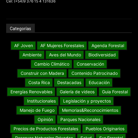
Cel: (+54)9 376 15 4 131636
Categorías
AF Joven
AF Mujeres Forestales
Agenda Forestal
Ambiente
Aves del Mundo
Biodiversidad
Cambio Climático
Conservación
Construir con Madera
Contenido Patrocinado
Costa Rica
Destacadas
Educación
Energías Renovables
Galería de videos
Guia Forestal
Institucionales
Legislación y proyectos
Manejo de Fuego
Memorias&Reconocimientos
Opinión
Parques Nacionales
Precios de Productos Forestales
Pueblos Originarios
Reservas Naturales Privadas
Salud
Sur Forestal