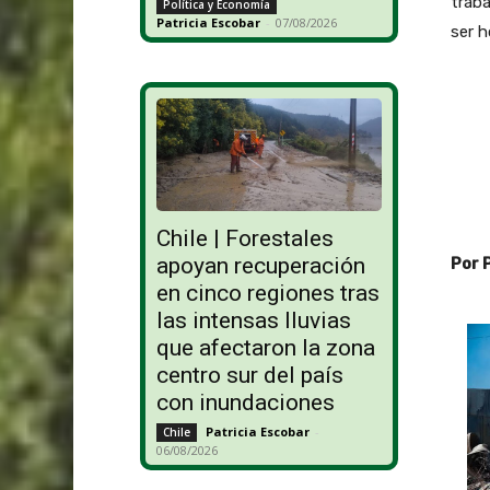
traba
Política y Economía
Patricia Escobar
-
07/08/2026
ser h
Chile | Forestales
apoyan recuperación
Por 
en cinco regiones tras
las intensas lluvias
que afectaron la zona
centro sur del país
con inundaciones
Patricia Escobar
-
Chile
06/08/2026