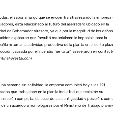
udas, el sabor amargo que se encuentra atravesando la empresa 
jadores, está relacionado al futuro del aserradero ubicado en la
idad de Gobernador Virasoro, ya que por la magnitud de los daños
cidos explicaron que “resultó materialmente imposible para la
ñía retomar la actividad productiva de la planta en el corto plazo
ucción causada por el incendio fue total”, aseveraron en contac
ntinaForestal.com
una semana sin actividad, la empresa comunicó hoy a los 121
ados que trabajaban en la planta industrial que recibirán su
mnización completa, de acuerdo a su antigüedad y posición, com
 de un acuerdo a homologarse por el Ministerio de Trabajo provinc