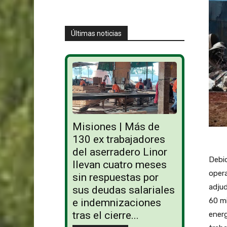
Últimas noticias
Misiones | Más de
130 ex trabajadores
del aserradero Linor
Debid
llevan cuatro meses
opera
sin respuestas por
adjud
sus deudas salariales
60 mi
e indemnizaciones
tras el cierre...
energ