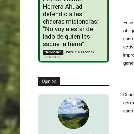
Herrera Ahuad
defendió a las
chacras misioneras:
En es
“No voy a estar del
oblig
lado de quien les
aserr
saque la tierra”
activ
Patricia Escobar
-
Nacionales
impr
04/08/2026
gener
Opinión
Cuand
contr
aserr