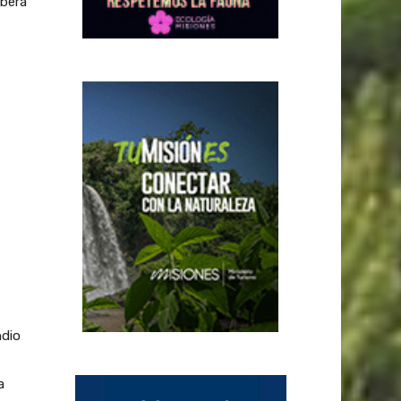
eberá
ndio
a