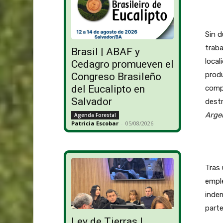
Sin d
traba
Brasil | ABAF y
local
Cedagro promueven el
produ
Congreso Brasileño
del Eucalipto en
compa
Salvador
destr
Arge
Agenda Forestal
Patricia Escobar
-
05/08/2026
Tras 
emple
inde
parte
Ley de Tierras |