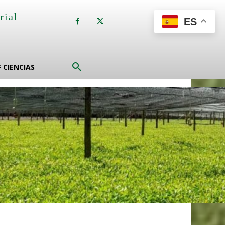
rial
ES
a
F CIENCIAS