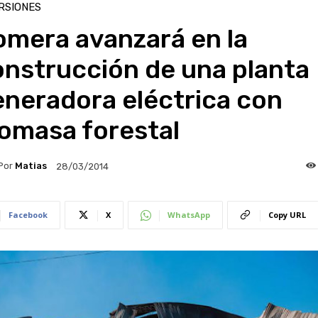
RSIONES
omera avanzará en la
onstrucción de una planta
eneradora eléctrica con
omasa forestal
Por
Matias
28/03/2014
Facebook
X
WhatsApp
Copy URL