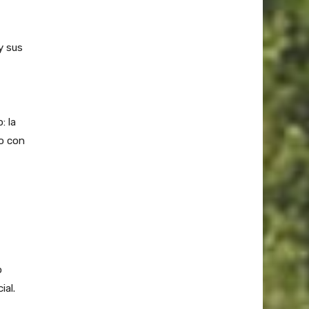
y sus
: la
to con
o
ial.