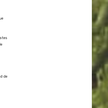
ue
ostes
de
ad de