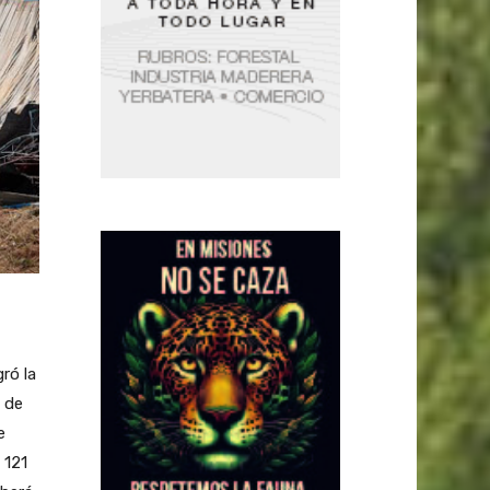
ró la
a de
e
 121