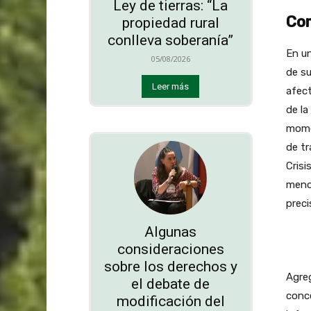
Ley de tierras: “La
Com
propiedad rural
conlleva soberanía”
En un
05/08/2026
de su
Leer más
afect
de la
momen
de tr
Crisi
menor
preci
Algunas
consideraciones
sobre los derechos y
Agreg
el debate de
conce
modificación del