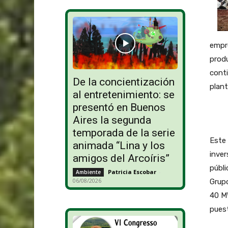
empre
produ
conti
De la concientización
plant
al entretenimiento: se
presentó en Buenos
Aires la segunda
temporada de la serie
Este 
animada “Lina y los
inver
amigos del Arcoíris”
públi
Patricia Escobar
-
Ambiente
06/08/2026
Grupo
40 MW
pues