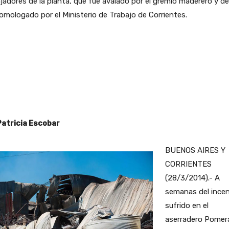
jadores de la planta, que fue avalado por el gremio maderero y d
omologado por el Ministerio de Trabajo de Corrientes.
Patricia Escobar
BUENOS AIRES Y
CORRIENTES
(28/3/2014).- A
semanas del ince
sufrido en el
aserradero Pomer