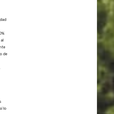
idad
70%
 al
nte
vo de
,
s
í lo