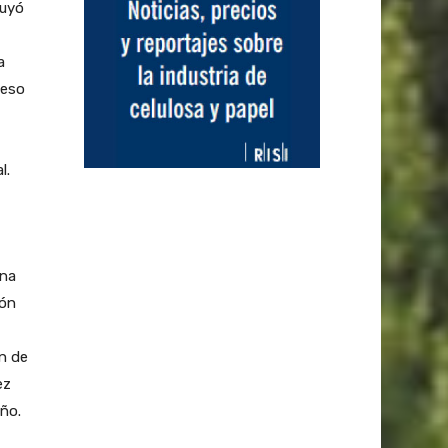
ruyó
a
ceso
l.
una
ión
n de
ez
ño.