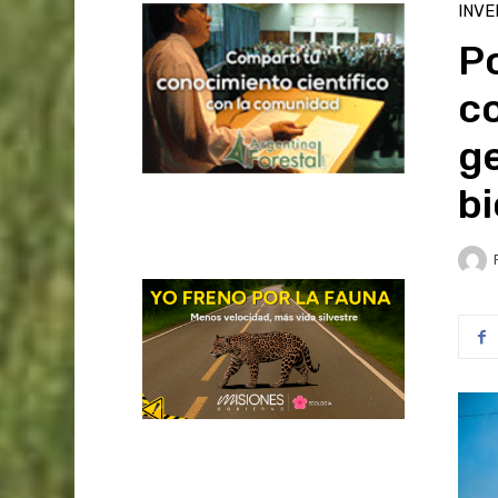
INVE
P
c
g
bi