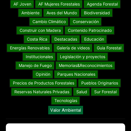
AF Joven
AF Mujeres Forestales
Agenda Forestal
Ambiente
Aves del Mundo
Biodiversidad
Cambio Climático
Conservación
Construir con Madera
Contenido Patrocinado
Costa Rica
Destacadas
Educación
Energías Renovables
Galería de videos
Guia Forestal
Institucionales
Legislación y proyectos
Manejo de Fuego
Memorias&Reconocimientos
Opinión
Parques Nacionales
Precios de Productos Forestales
Pueblos Originarios
Reservas Naturales Privadas
Salud
Sur Forestal
Tecnologías
Valor Ambiental