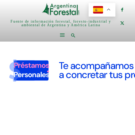
Fuente de información forestal, foresto-industrial y
ambiental de Argentina y América Latina