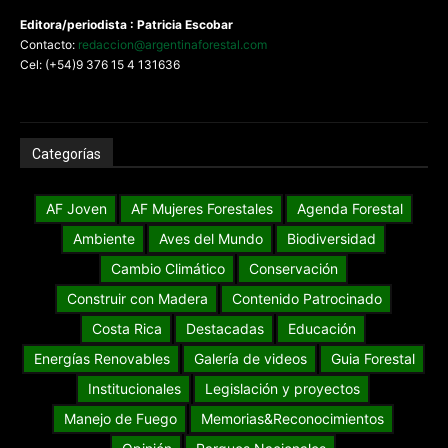
Editora/periodista : Patricia Escobar
Contacto:
redaccion@argentinaforestal.com
Cel: (+54)9 376 15 4 131636
Categorías
AF Joven
AF Mujeres Forestales
Agenda Forestal
Ambiente
Aves del Mundo
Biodiversidad
Cambio Climático
Conservación
Construir con Madera
Contenido Patrocinado
Costa Rica
Destacadas
Educación
Energías Renovables
Galería de videos
Guia Forestal
Institucionales
Legislación y proyectos
Manejo de Fuego
Memorias&Reconocimientos