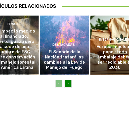
ÍCULOS RELACIONADOS
BRASIL
 impacto medido
al financiado:
INTERNACIONALE
erto Iguazú será
DESTACADAS
la sede de una
Europa impulsa
cumbre de FSC
El Senado de la
papel: todo
re conservación
Nación tratará los
embalaje debe
l manejo forestal
cambios a la Ley de
ser reciclable 
 América Latina
Manejo del Fuego
2030