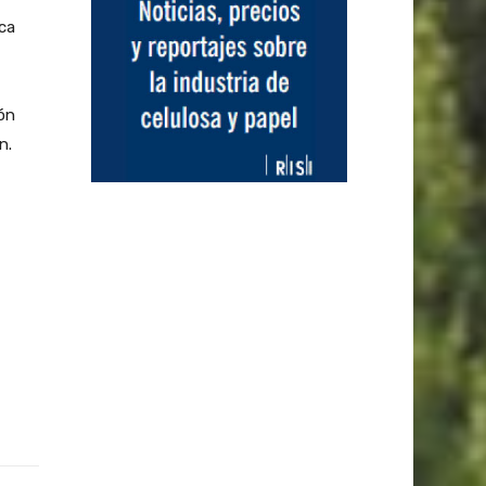
ica
ón
n.