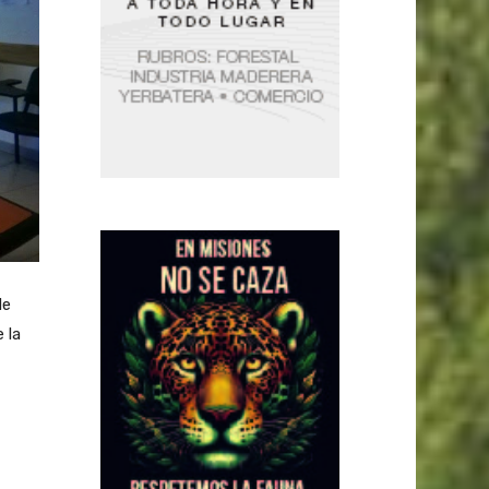
de
 la