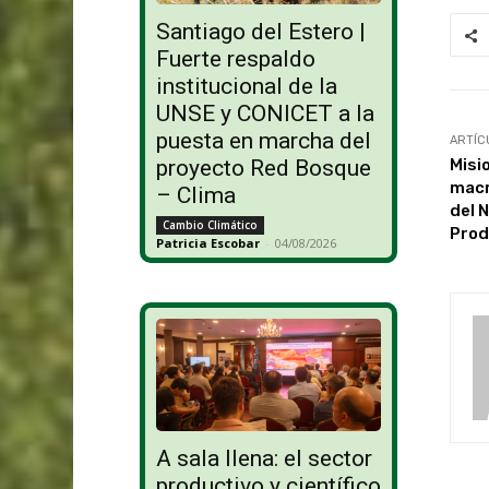
Santiago del Estero |
Fuerte respaldo
institucional de la
UNSE y CONICET a la
puesta en marcha del
ARTÍC
Misi
proyecto Red Bosque
macr
– Clima
del N
Cambio Climático
Prod
Patricia Escobar
-
04/08/2026
A sala llena: el sector
productivo y científico