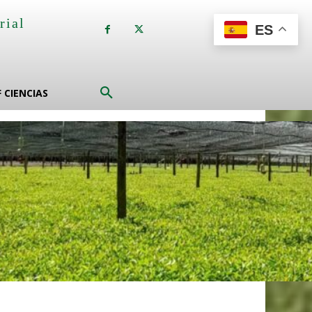
rial
ES
a
F CIENCIAS