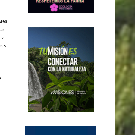
Área
ban
ez,
is y
o