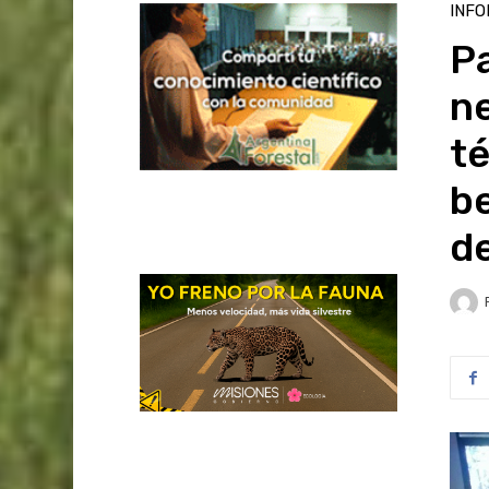
INFO
Pa
ne
t
be
d