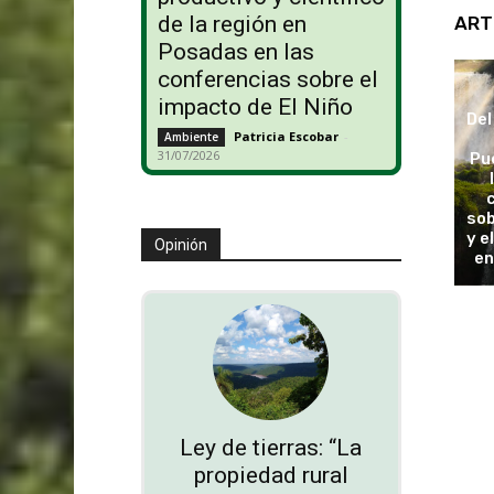
de la región en
ART
Posadas en las
conferencias sobre el
impacto de El Niño
Del
Patricia Escobar
-
Ambiente
31/07/2026
Pu
sob
y e
Opinión
en
Ley de tierras: “La
propiedad rural