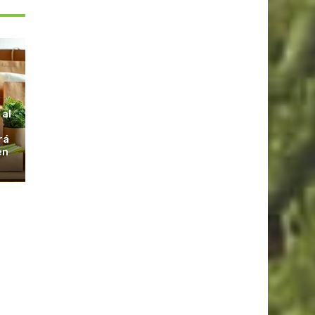
S
 al
rá
en