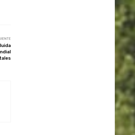
UIENTE
luida
ndial
tales