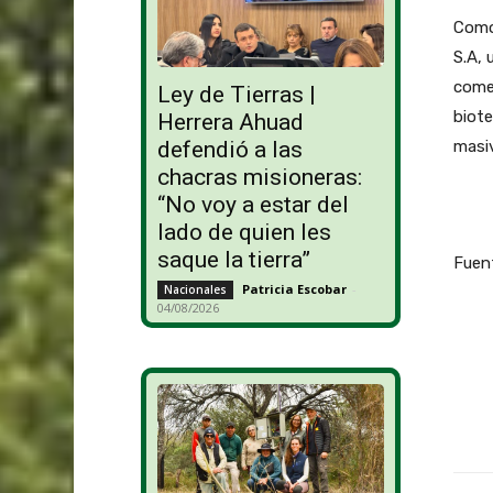
Como 
S.A, 
comer
Ley de Tierras |
biote
Herrera Ahuad
defendió a las
masiv
chacras misioneras:
“No voy a estar del
lado de quien les
saque la tierra”
Fuent
Patricia Escobar
-
Nacionales
04/08/2026