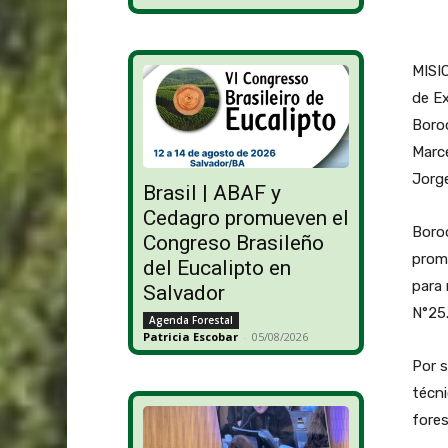
MISIO
de Ex
Borod
Marce
Jorge
Brasil | ABAF y
Cedagro promueven el
Borod
Congreso Brasileño
promo
del Eucalipto en
para 
Salvador
N°25
Agenda Forestal
Patricia Escobar
-
05/08/2026
Por s
técni
fores