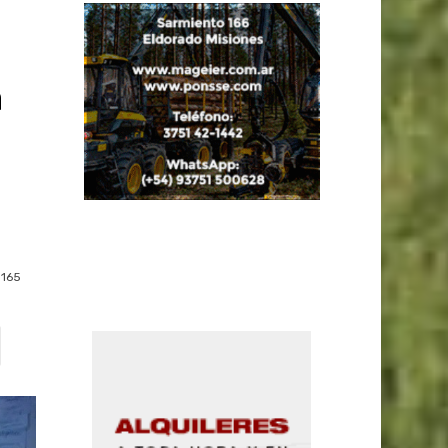
a
165