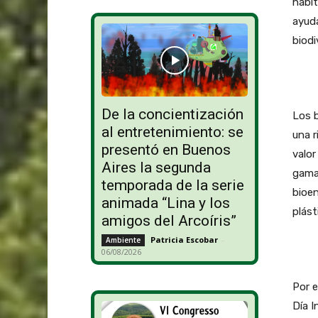
hábit
ayuda
biodi
De la concientización
Los 
al entretenimiento: se
una 
presentó en Buenos
valor
Aires la segunda
gama 
temporada de la serie
bioen
animada “Lina y los
plást
amigos del Arcoíris”
Patricia Escobar
-
Ambiente
06/08/2026
Por e
Día I