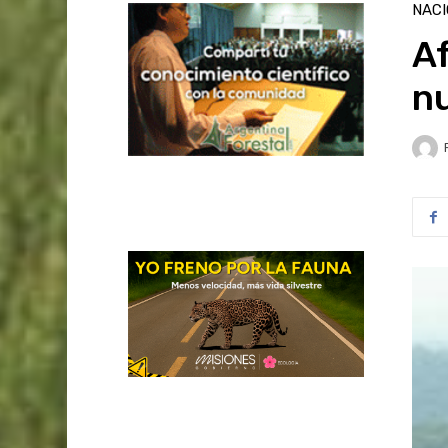
NAC
A
n