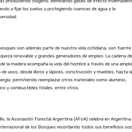
at produciendo oxígeno, eliminando gases de efecto invernadero
ndo a fijar los suelos y protegiendo cuencas de agua y la
versidad.
bosques son además parte de nuestra vida cotidiana, son fuente
riqueza renovable y grandes generadores de empleo. La cadena d
 de la madera acompaña la vida del hombre a través de una ampli
de usos, desde libros y lápices, construcción y muebles, hasta l
ergía; permitiendo reemplazar otros materiales como aluminio,
ico y combustibles fósiles, entre otros.
llo, la Asociación Forestal Argentina (AFoA) celebra en Argentina 
nternacional de los Bosques recordando todos sus beneficios soci