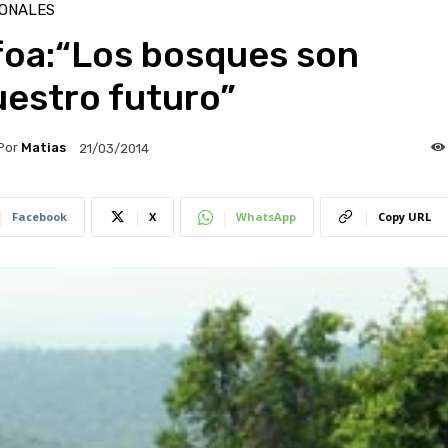
IONALES
foa:“Los bosques son
uestro futuro”
Por
Matias
21/03/2014
Facebook
X
WhatsApp
Copy URL