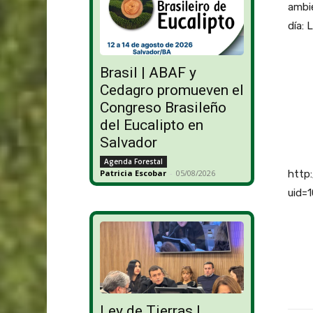
ambi
día: 
Brasil | ABAF y
Cedagro promueven el
Congreso Brasileño
del Eucalipto en
Salvador
Agenda Forestal
http
Patricia Escobar
-
05/08/2026
uid=
Ley de Tierras |