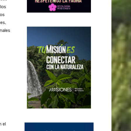
 los
dos
ues,
nales
 el