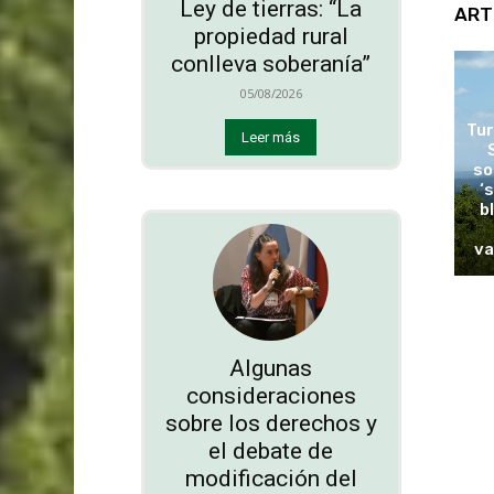
Ley de tierras: “La
ART
propiedad rural
conlleva soberanía”
05/08/2026
Tur
Leer más
so
‘
b
va
Algunas
consideraciones
sobre los derechos y
el debate de
modificación del