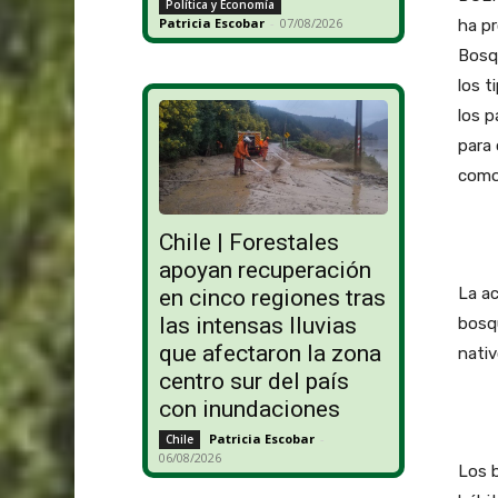
Política y Economía
Patricia Escobar
-
07/08/2026
ha pr
Bosqu
los t
los p
para 
como
Chile | Forestales
apoyan recuperación
La ac
en cinco regiones tras
las intensas lluvias
bosqu
que afectaron la zona
nativ
centro sur del país
con inundaciones
Patricia Escobar
-
Chile
06/08/2026
Los 