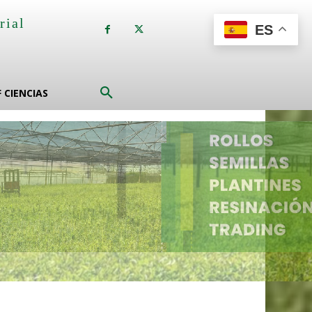
rial
ES
a
F CIENCIAS