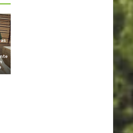
ras
ante
n
o