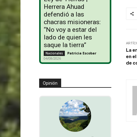
Herrera Ahuad
defendió a las
chacras misioneras:
“No voy a estar del
lado de quien les
ARTÍC
saque la tierra”
La e
Patricia Escobar
-
Nacionales
en e
04/08/2026
de c
Opinión