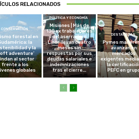
ÍCULOS RELACIONADOS
POLÍTICA Y ECONOMÍA
Misiones | Más de
CONSERVACIÓN
130 ex trabajadores
DESTACADAS
ismo forestal en
del aserradero
Sudamérica: la
Linor llevan cuatro
Pymes madere
stenibilidad y la
meses sin
avanzan en
soft adventure’
respuestas por sus
mercados
lindan al sector
deudas salariales e
exigentes medi
frente a los
indemnizaciones
la certificació
ivenes globales
tras el cierre...
PEFC en grup