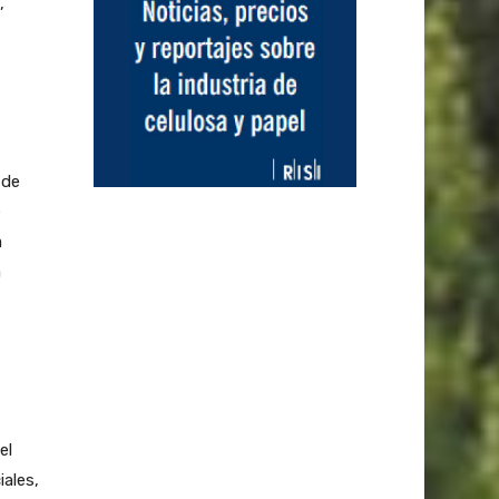
,
 de
e
a
a
el
ales,