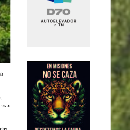
ía
s,
 este
idas