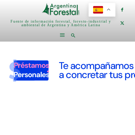
Fuente de información forestal, foresto-industrial y
ambiental de Argentina y América Latina