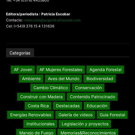
Tel: +54 (0376) 4425800
Editora/periodista : Patricia Escobar
Contacto:
redaccion@argentinaforestal.com
Cel: (+54)9 376 15 4 131636
Categorías
AF Joven
AF Mujeres Forestales
Agenda Forestal
Ambiente
Aves del Mundo
Biodiversidad
Cambio Climático
Conservación
Construir con Madera
Contenido Patrocinado
Costa Rica
Destacadas
Educación
Energías Renovables
Galería de videos
Guia Forestal
Institucionales
Legislación y proyectos
Manejo de Fuego
Memorias&Reconocimientos