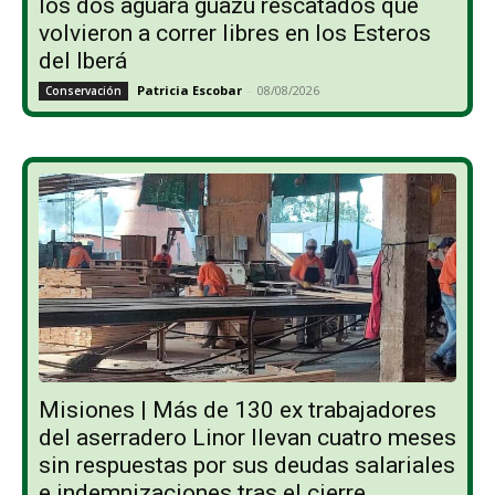
los dos aguará guazú rescatados que
volvieron a correr libres en los Esteros
del Iberá
Patricia Escobar
-
08/08/2026
Conservación
Misiones | Más de 130 ex trabajadores
del aserradero Linor llevan cuatro meses
sin respuestas por sus deudas salariales
e indemnizaciones tras el cierre...