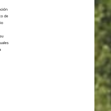
ación
to de
io
 su
tuales
a