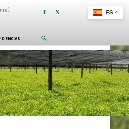
rial
ES
a
F CIENCIAS