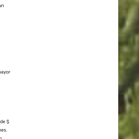
un
mayor
 de $
nes.
n.