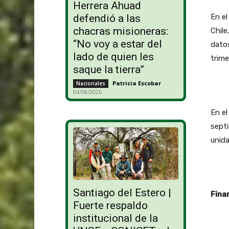
Herrera Ahuad
En e
defendió a las
chacras misioneras:
Chile
“No voy a estar del
datos
lado de quien les
trime
saque la tierra”
Patricia Escobar
-
Nacionales
04/08/2026
En el
septi
unida
Santiago del Estero |
Fina
Fuerte respaldo
institucional de la