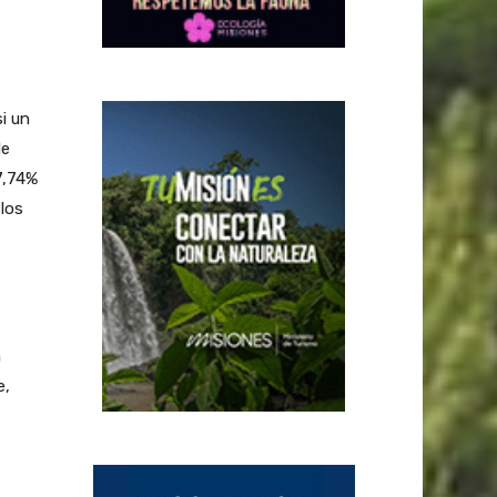
i un
de
7,74%
 los
a
e,