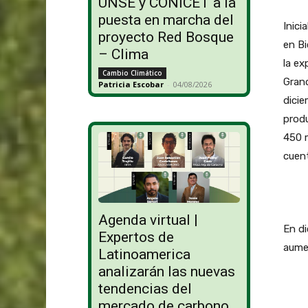
UNSE y CONICET a la
puesta en marcha del
Inici
proyecto Red Bosque
en Bi
– Clima
la ex
Cambio Climático
Grand
Patricia Escobar
-
04/08/2026
dicie
produ
450 m
cuent
Agenda virtual |
En di
Expertos de
aumen
Latinoamerica
analizarán las nuevas
tendencias del
mercado de carbono