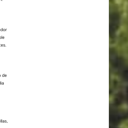
ador
ble
tes.
o de
lia
llas,