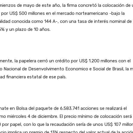
ienzos de mayo de este año, la firma concretó la colocación de 
 por US$ 500 millones en el mercado norteamericano -bajo la
lidad conocida como 144 A-, con una tasa de interés nominal de
% y un plazo de 10 años.
mente, la papelera cerró un crédito por US$ 1.200 millones con el
 Nacional de Desenvolvimento Economico e Social de Brasil, la 
ad financiera estatal de ese país.
mate en Bolsa del paquete de 6.583.741 acciones se realizará el
mo miércoles 4 de diciembre. El precio mínimo de colocación será
 por papel, con lo que la recaudación sería de unos US$ 107 millo
ecio implica un premio de 13% respecto del valor actual de la acció