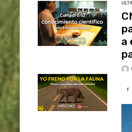
ULT
C
pa
a
p