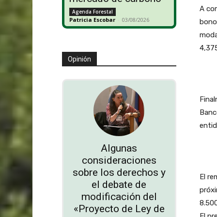
A com
Agenda Forestal
Patricia Escobar
-
03/08/2026
bono
moda
4,375
Opinión
Final
Banco
entid
Algunas
consideraciones
sobre los derechos y
El re
el debate de
próxi
modificación del
8.500
«Proyecto de Ley de
El pr