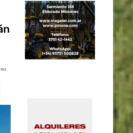
án
182