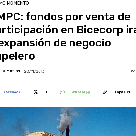
IMO MOMENTO
MPC: fondos por venta de
rticipación en Bicecorp ir
 expansión de negocio
apelero
Por
Matias
28/11/2013
Facebook
X
WhatsApp
Copy URL