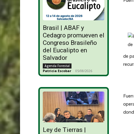
Fuent
Brasil | ABAF y
Cedagro promueven el
Congreso Brasileño
del Eucalipto en
de pa
Salvador
recur
Agenda Forestal
Patricia Escobar
-
05/08/2026
Fuent
opera
donde
Ley de Tierras |