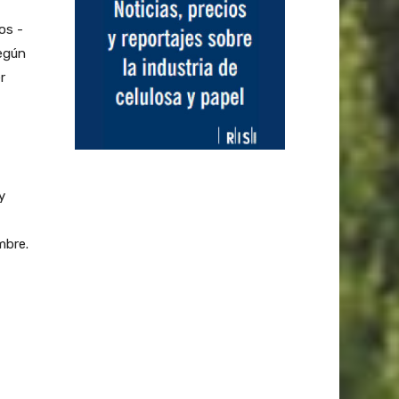
os -
Según
r
y
mbre.