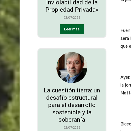
Inviolabilidad de la
Propiedad Privada»
23/07/2026
Leer más
Fuen
será 
que e
Ayer,
la jo
La cuestión tierra: un
Matt
desafío estructural
para el desarrollo
sostenible y la
soberanía
Bicec
22/07/2026