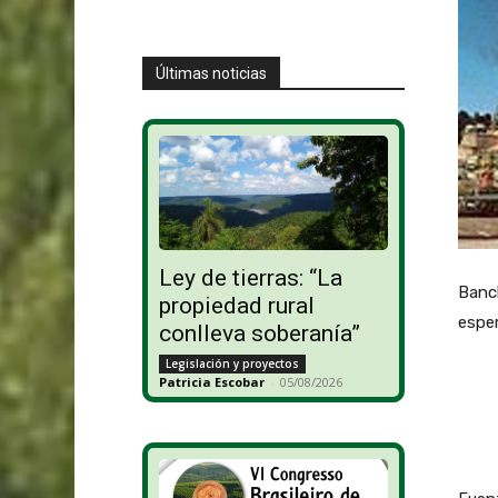
Últimas noticias
Ley de tierras: “La
Banch
propiedad rural
esper
conlleva soberanía”
Legislación y proyectos
Patricia Escobar
-
05/08/2026