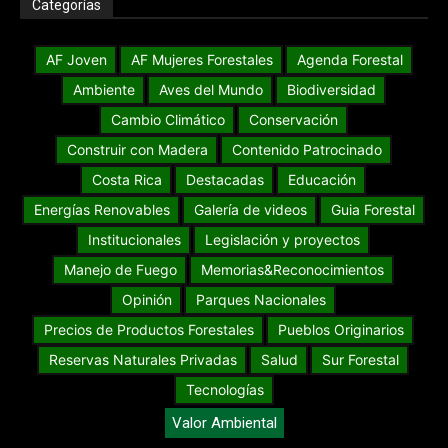
Categorías
AF Joven
AF Mujeres Forestales
Agenda Forestal
Ambiente
Aves del Mundo
Biodiversidad
Cambio Climático
Conservación
Construir con Madera
Contenido Patrocinado
Costa Rica
Destacadas
Educación
Energías Renovables
Galería de videos
Guia Forestal
Institucionales
Legislación y proyectos
Manejo de Fuego
Memorias&Reconocimientos
Opinión
Parques Nacionales
Precios de Productos Forestales
Pueblos Originarios
Reservas Naturales Privadas
Salud
Sur Forestal
Tecnologías
Valor Ambiental