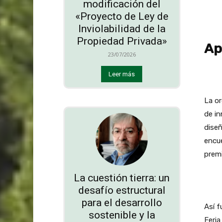
modificación del
«Proyecto de Ley de
Inviolabilidad de la
Propiedad Privada»
Ap
23/07/2026
Leer más
La or
de in
diseñ
encue
prem
La cuestión tierra: un
desafío estructural
para el desarrollo
Así f
sostenible y la
Feria