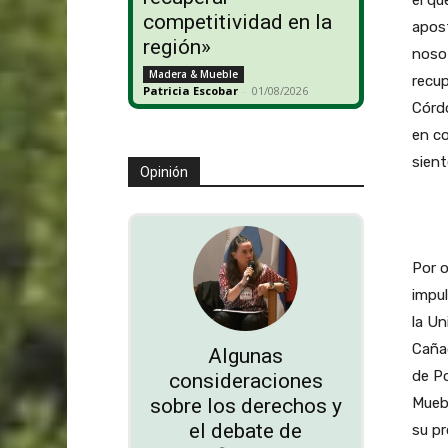
el qu
competitividad en la
apost
región»
nosot
Madera & Mueble
recup
Patricia Escobar
-
01/08/2026
Córd
en c
siente
Opinión
Por o
impu
la Un
Caña
Algunas
de Po
consideraciones
Mueb
sobre los derechos y
el debate de
su pr