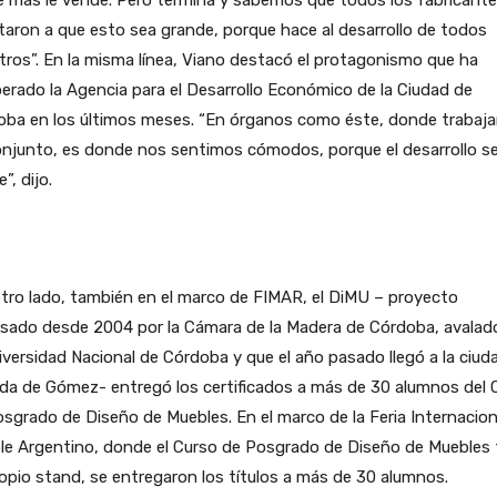
e más le vende. Pero termina y sabemos que todos los fabricant
aron a que esto sea grande, porque hace al desarrollo de todos
ros”. En la misma línea, Viano destacó el protagonismo que ha
erado la Agencia para el Desarrollo Económico de la Ciudad de
oba en los últimos meses. “En órganos como éste, donde trabaj
onjunto, es donde nos sentimos cómodos, porque el desarrollo s
”, dijo.
tro lado, también en el marco de FIMAR, el DiMU – proyecto
lsado desde 2004 por la Cámara de la Madera de Córdoba, avalad
iversidad Nacional de Córdoba y que el año pasado llegó a la ciud
da de Gómez- entregó los certificados a más de 30 alumnos del 
sgrado de Diseño de Muebles. En el marco de la Feria Internacion
le Argentino, donde el Curso de Posgrado de Diseño de Muebles 
opio stand, se entregaron los títulos a más de 30 alumnos.