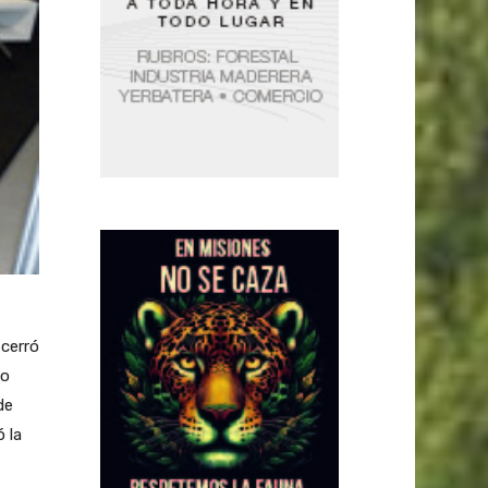
cerró
no
de
 la