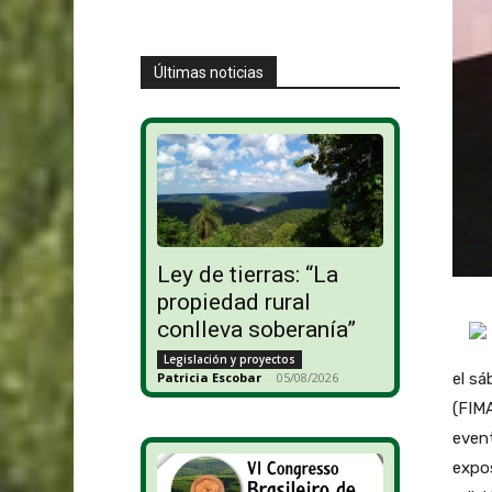
Últimas noticias
Ley de tierras: “La
propiedad rural
conlleva soberanía”
Legislación y proyectos
Patricia Escobar
-
05/08/2026
el sá
(FIMA
event
expos