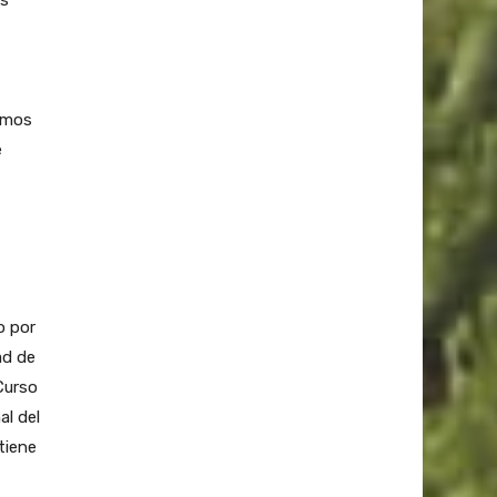
es
amos
e
o por
ad de
Curso
al del
tiene