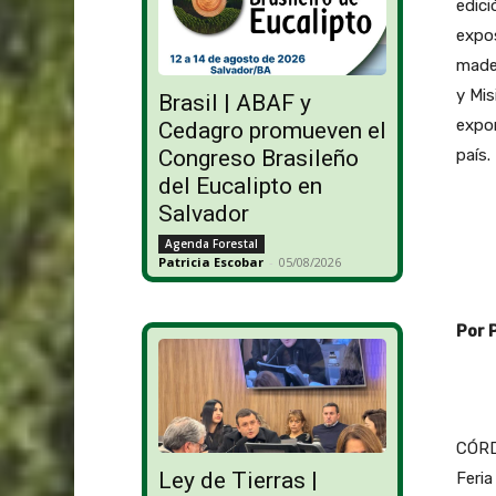
edici
expos
mader
y Mis
Brasil | ABAF y
expon
Cedagro promueven el
Congreso Brasileño
país.
del Eucalipto en
Salvador
Agenda Forestal
Patricia Escobar
-
05/08/2026
Por 
CÓRD
Ley de Tierras |
Feria