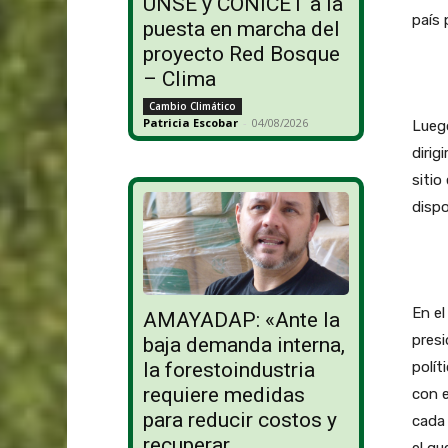
UNSE y CONICET a la
país
puesta en marcha del
proyecto Red Bosque
– Clima
Cambio Climático
Patricia Escobar
-
04/08/2026
Lueg
dirig
sitio
dispo
En el
AMAYADAP: «Ante la
presi
baja demanda interna,
polít
la forestoindustria
requiere medidas
con e
para reducir costos y
cada 
recuperar