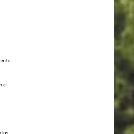
mento
n el
n los