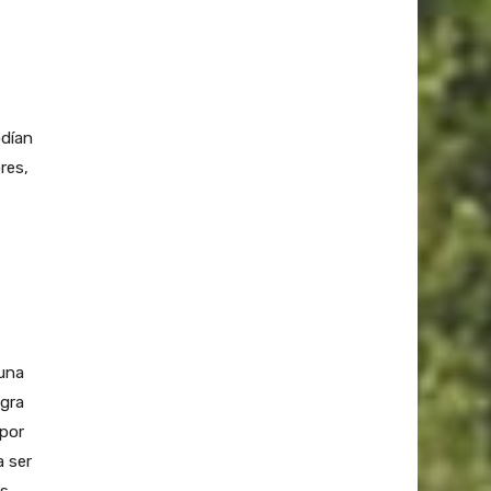
odían
res,
 una
ogra
 por
a ser