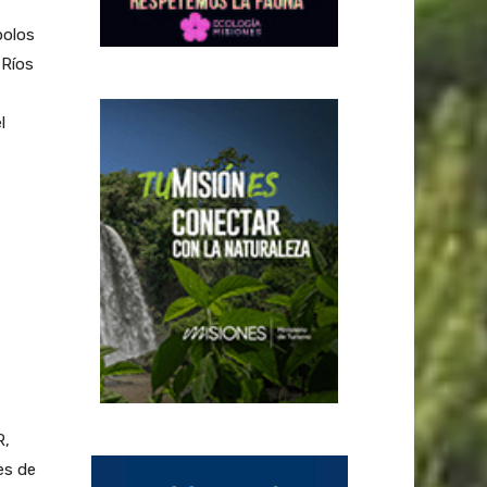
polos
 Ríos
l
R,
es de