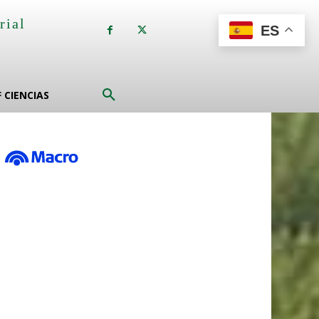
rial
ES
a
F CIENCIAS