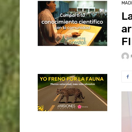
MAD
L
ar
F