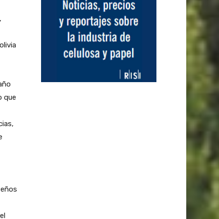
,
livia
 año
o que
cias,
e
seños
el