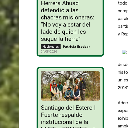
Herrera Ahuad
todo 
defendió a las
compr
chacras misioneras:
paral
“No voy a estar del
parti
lado de quien les
y Rep
saque la tierra”
Patricia Escobar
-
Nacionales
04/08/2026
desde
histo
un es
2013”
Adem
Santiago del Estero |
expos
Fuerte respaldo
exhib
institucional de la
ambi