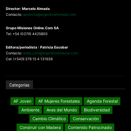
Director: Marcelo Almada
Contacto:
gerencia@argentinaforestal.com
G
rupo Misiones
Online.Com
SA
Tel: +54 (0376) 4425800
Editora/periodista : Patricia Escobar
Contacto:
redaccion@argentinaforestal.com
Cel: (+54)9 376 15 4 131636
Categorías
AF Joven
AF Mujeres Forestales
Agenda Forestal
Ambiente
Aves del Mundo
Biodiversidad
Cambio Climático
Conservación
Construir con Madera
Contenido Patrocinado