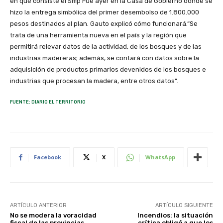
en qué consiste el Sifip Fue ayer en la Casa de Gobierno donde se
hizo la entrega simbólica del primer desembolso de 1.800.000
pesos destinados al plan. Gauto explicó cómo funcionará.“Se
trata de una herramienta nueva en el país y la región que
permitirá relevar datos de la actividad, de los bosques y de las
industrias madereras; además, se contará con datos sobre la
adquisición de productos primarios devenidos de los bosques e
industrias que procesan la madera, entre otros datos”.
FUENTE: DIARIO EL TERRITORIO
Facebook
X
WhatsApp
ARTÍCULO ANTERIOR
ARTÍCULO SIGUIENTE
No se modera la voracidad
Incendios: la situación
fiscal de las provincias
crítica obligó a que los