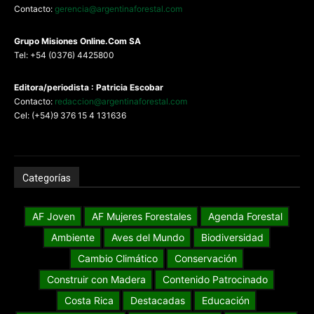
Contacto:
gerencia@argentinaforestal.com
G
rupo Misiones
Online.Com
SA
Tel: +54 (0376) 4425800
Editora/periodista : Patricia Escobar
Contacto:
redaccion@argentinaforestal.com
Cel: (+54)9 376 15 4 131636
Categorías
AF Joven
AF Mujeres Forestales
Agenda Forestal
Ambiente
Aves del Mundo
Biodiversidad
Cambio Climático
Conservación
Construir con Madera
Contenido Patrocinado
Costa Rica
Destacadas
Educación