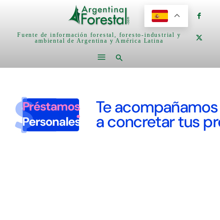
Fuente de información forestal, foresto-industrial y
ambiental de Argentina y América Latina