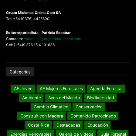
G
rupo Misiones
Online.Com
SA
Tel: +54 (0376) 4425800
Editora/periodista : Patricia Escobar
Contacto:
redaccion@argentinaforestal.com
Cel: (+54)9 376 15 4 131636
Categorías
AF Joven
AF Mujeres Forestales
Agenda Forestal
Ambiente
Aves del Mundo
Biodiversidad
Cambio Climático
Conservación
Construir con Madera
Contenido Patrocinado
Costa Rica
Destacadas
Educación
Energías Renovables
Galería de videos
Guia Forestal