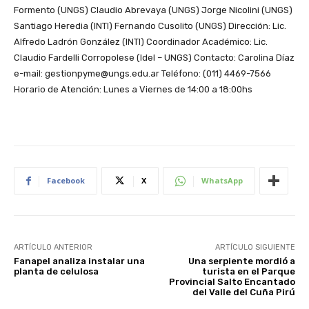
Formento (UNGS) Claudio Abrevaya (UNGS) Jorge Nicolini (UNGS)
Santiago Heredia (INTI) Fernando Cusolito (UNGS) Dirección: Lic.
Alfredo Ladrón González (INTI) Coordinador Académico: Lic.
Claudio Fardelli Corropolese (IdeI – UNGS) Contacto: Carolina Díaz
e-mail: gestionpyme@ungs.edu.ar Teléfono: (011) 4469-7566
Horario de Atención: Lunes a Viernes de 14:00 a 18:00hs
Facebook
X
WhatsApp
ARTÍCULO ANTERIOR
ARTÍCULO SIGUIENTE
Fanapel analiza instalar una
Una serpiente mordió a
planta de celulosa
turista en el Parque
Provincial Salto Encantado
del Valle del Cuña Pirú