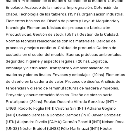
madera. Protección de la madera. Secado de la madera. Curvado.
Encolado. Acabado de la madera. Impregnación. Obtención de
chapa. Tecnología de los tableros. (15 hs). Organización Industrial:
Elementos básicos del Diseño de planta y Layout. Maquinaria y
tecnología. Elementos básicos del proceso de fabricación.
Productividad. Gestión de stock. (35 hs). Gestión de la Calidad:
Normas técnicas relacionadas con los materiales. Calidad de
procesos y mejora continua. Calidad de producto: Cadena de
custodia en el sector del mueble. Buenas prácticas ambientales.
Seguridad, higiene y aspectos legales. (20 hs). Logística,
embalaje y distribución: Transporte y almacenamiento de
maderas y bienes finales. Envases y embalajes. (10 hs). Elementos
de diseño en la cadena de valor: Proceso de diseño. Análisis de
tendencias y diseño de remanufacturas de madera y muebles.
Proyecto y documentación técnica. Diseño de piezas parte.
Prototipado. (20 hs). Equipo Docente Alfredo González (INTI –
UNGS) Rodolfo Foglia (INTI) Cristina Siri (INTI) Adriana Goglino
(INTI) Osvaldo Carosella Gonzalo Campos (INTI) Javier González
(UTN) Alejandro Rivello (FAIMA) Germán Pasetti (INTI) Nelson Roca
(UNGS) Néstor Braidot (UNGS) Félix Martinuzzi (INTI) Héctor