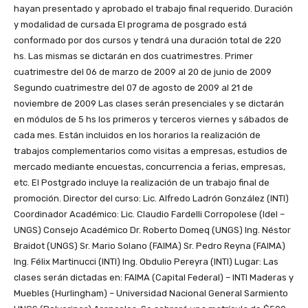
hayan presentado y aprobado el trabajo final requerido. Duración
y modalidad de cursada El programa de posgrado está
conformado por dos cursos y tendrá una duración total de 220
hs. Las mismas se dictarán en dos cuatrimestres. Primer
cuatrimestre del 06 de marzo de 2009 al 20 de junio de 2009
Segundo cuatrimestre del 07 de agosto de 2009 al 21 de
noviembre de 2009 Las clases serán presenciales y se dictarán
en módulos de 5 hs los primeros y terceros viernes y sábados de
cada mes. Están incluidos en los horarios la realización de
trabajos complementarios como visitas a empresas, estudios de
mercado mediante encuestas, concurrencia a ferias, empresas,
etc. El Postgrado incluye la realización de un trabajo final de
promoción. Director del curso: Lic. Alfredo Ladrón González (INTI)
Coordinador Académico: Lic. Claudio Fardelli Corropolese (IdeI –
UNGS) Consejo Académico Dr. Roberto Domeq (UNGS) Ing. Néstor
Braidot (UNGS) Sr. Mario Solano (FAIMA) Sr. Pedro Reyna (FAIMA)
Ing. Félix Martinucci (INTI) Ing. Obdulio Pereyra (INTI) Lugar: Las
clases serán dictadas en: FAIMA (Capital Federal) – INTI Maderas y
Muebles (Hurlingham) – Universidad Nacional General Sarmiento