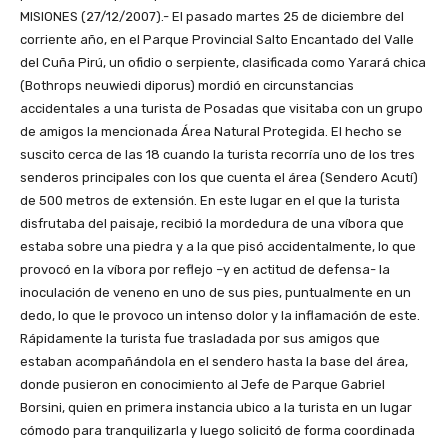
MISIONES (27/12/2007).- El pasado martes 25 de diciembre del
corriente año, en el Parque Provincial Salto Encantado del Valle
del Cuña Pirú, un ofidio o serpiente, clasificada como Yarará chica
(Bothrops neuwiedi diporus) mordió en circunstancias
accidentales a una turista de Posadas que visitaba con un grupo
de amigos la mencionada Área Natural Protegida. El hecho se
suscito cerca de las 18 cuando la turista recorría uno de los tres
senderos principales con los que cuenta el área (Sendero Acutí)
de 500 metros de extensión. En este lugar en el que la turista
disfrutaba del paisaje, recibió la mordedura de una víbora que
estaba sobre una piedra y a la que pisó accidentalmente, lo que
provocó en la víbora por reflejo –y en actitud de defensa- la
inoculación de veneno en uno de sus pies, puntualmente en un
dedo, lo que le provoco un intenso dolor y la inflamación de este.
Rápidamente la turista fue trasladada por sus amigos que
estaban acompañándola en el sendero hasta la base del área,
donde pusieron en conocimiento al Jefe de Parque Gabriel
Borsini, quien en primera instancia ubico a la turista en un lugar
cómodo para tranquilizarla y luego solicitó de forma coordinada