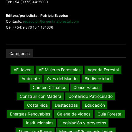
Tel: +54 (0376) 4425800
Editora/periodista : Patricia Escobar
Contacto:
redaccion@argentinaforestal.com
Cel: (+54)9 376 15 4 131636
Categorías
AF Joven
AF Mujeres Forestales
Agenda Forestal
Ambiente
Aves del Mundo
Biodiversidad
Cambio Climático
Conservación
Construir con Madera
Contenido Patrocinado
Costa Rica
Destacadas
Educación
Energías Renovables
Galería de videos
Guia Forestal
Institucionales
Legislación y proyectos
Manejo de Fuego
Memorias&Reconocimientos