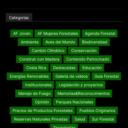
Categorías
AF Joven
AF Mujeres Forestales
Agenda Forestal
Ambiente
Aves del Mundo
Biodiversidad
Cambio Climático
Conservación
Construir con Madera
Contenido Patrocinado
Costa Rica
Destacadas
Educación
Energías Renovables
Galería de videos
Guia Forestal
Institucionales
Legislación y proyectos
Manejo de Fuego
Memorias&Reconocimientos
Opinión
Parques Nacionales
Precios de Productos Forestales
Pueblos Originarios
Reservas Naturales Privadas
Salud
Sur Forestal
Tecnologías