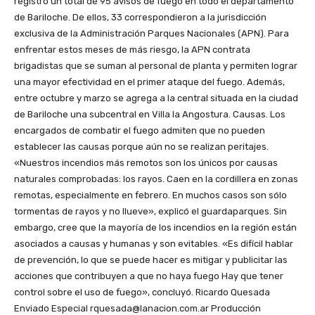
registró un total de 95 avisos de fuego en todo el departamento
de Bariloche. De ellos, 33 correspondieron a la jurisdicción
exclusiva de la Administración Parques Nacionales (APN). Para
enfrentar estos meses de más riesgo, la APN contrata
brigadistas que se suman al personal de planta y permiten lograr
una mayor efectividad en el primer ataque del fuego. Además,
entre octubre y marzo se agrega a la central situada en la ciudad
de Bariloche una subcentral en Villa la Angostura. Causas. Los
encargados de combatir el fuego admiten que no pueden
establecer las causas porque aún no se realizan peritajes.
«Nuestros incendios más remotos son los únicos por causas
naturales comprobadas: los rayos. Caen en la cordillera en zonas
remotas, especialmente en febrero. En muchos casos son sólo
tormentas de rayos y no llueve», explicó el guardaparques. Sin
embargo, cree que la mayoría de los incendios en la región están
asociados a causas y humanas y son evitables. «Es difícil hablar
de prevención, lo que se puede hacer es mitigar y publicitar las
acciones que contribuyen a que no haya fuego Hay que tener
control sobre el uso de fuego», concluyó. Ricardo Quesada
Enviado Especial rquesada@lanacion.com.ar Producción