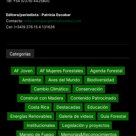
Tel: +54 (0376) 4425800
Editora/periodista : Patricia Escobar
Contacto:
redaccion@argentinaforestal.com
Cel: (+54)9 376 15 4 131636
Categorías
AF Joven
AF Mujeres Forestales
Agenda Forestal
Ambiente
Aves del Mundo
Biodiversidad
Cambio Climático
Conservación
Construir con Madera
Contenido Patrocinado
Costa Rica
Destacadas
Educación
Energías Renovables
Galería de videos
Guia Forestal
Institucionales
Legislación y proyectos
Manejo de Fuego
Memorias&Reconocimientos