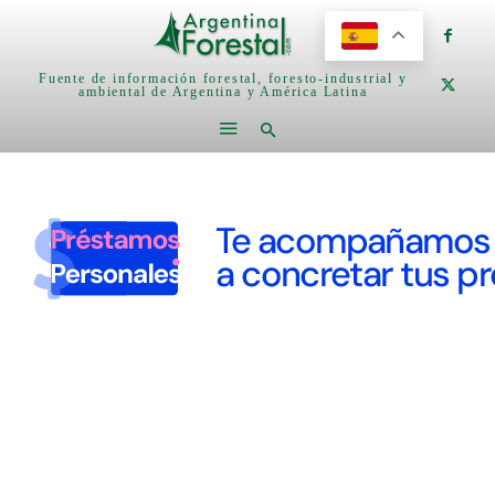
Fuente de información forestal, foresto-industrial y
ambiental de Argentina y América Latina