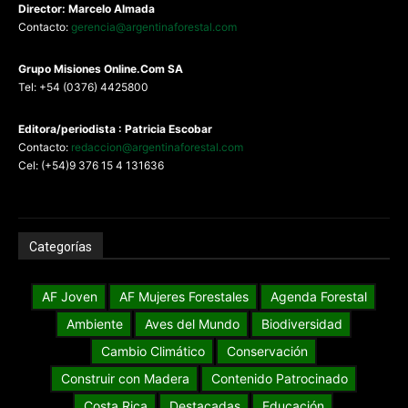
Director: Marcelo Almada
Contacto:
gerencia@argentinaforestal.com
G
rupo Misiones
Online.Com
SA
Tel: +54 (0376) 4425800
Editora/periodista : Patricia Escobar
Contacto:
redaccion@argentinaforestal.com
Cel: (+54)9 376 15 4 131636
Categorías
AF Joven
AF Mujeres Forestales
Agenda Forestal
Ambiente
Aves del Mundo
Biodiversidad
Cambio Climático
Conservación
Construir con Madera
Contenido Patrocinado
Costa Rica
Destacadas
Educación