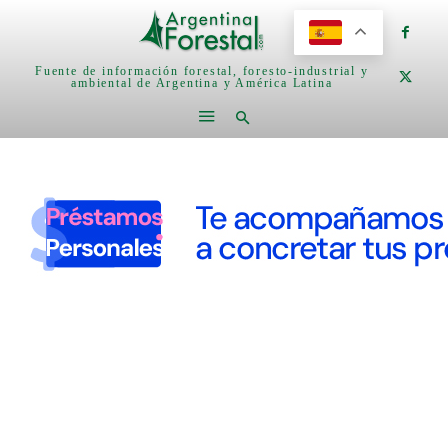
Fuente de información forestal, foresto-industrial y
ambiental de Argentina y América Latina