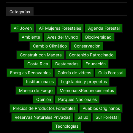
Categorías
AF Joven
AF Mujeres Forestales
Agenda Forestal
Ambiente
Aves del Mundo
Biodiversidad
Cambio Climático
Conservación
Construir con Madera
Contenido Patrocinado
Costa Rica
Destacadas
Educación
Energías Renovables
Galería de videos
Guia Forestal
Institucionales
Legislación y proyectos
Manejo de Fuego
Memorias&Reconocimientos
Opinión
Parques Nacionales
Precios de Productos Forestales
Pueblos Originarios
Reservas Naturales Privadas
Salud
Sur Forestal
Tecnologías