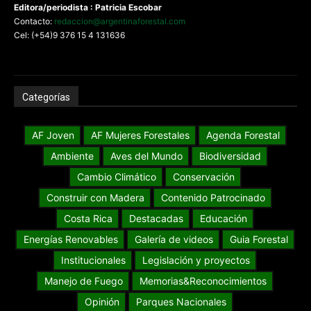
Editora/periodista : Patricia Escobar
Contacto:
redaccion@argentinaforestal.com
Cel: (+54)9 376 15 4 131636
Categorías
AF Joven
AF Mujeres Forestales
Agenda Forestal
Ambiente
Aves del Mundo
Biodiversidad
Cambio Climático
Conservación
Construir con Madera
Contenido Patrocinado
Costa Rica
Destacadas
Educación
Energías Renovables
Galería de videos
Guia Forestal
Institucionales
Legislación y proyectos
Manejo de Fuego
Memorias&Reconocimientos
Opinión
Parques Nacionales