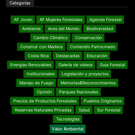
Categorías
AF Joven
AF Mujeres Forestales
Agenda Forestal
Ambiente
Aves del Mundo
Biodiversidad
Cambio Climático
Conservación
Construir con Madera
Contenido Patrocinado
Costa Rica
Destacadas
Educación
Energías Renovables
Galería de videos
Guia Forestal
Institucionales
Legislación y proyectos
Manejo de Fuego
Memorias&Reconocimientos
Opinión
Parques Nacionales
Precios de Productos Forestales
Pueblos Originarios
Reservas Naturales Privadas
Salud
Sur Forestal
Tecnologías
Valor Ambiental