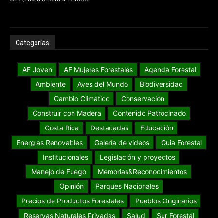
Categorías
AF Joven
AF Mujeres Forestales
Agenda Forestal
Ambiente
Aves del Mundo
Biodiversidad
Cambio Climático
Conservación
Construir con Madera
Contenido Patrocinado
Costa Rica
Destacadas
Educación
Energías Renovables
Galería de videos
Guia Forestal
Institucionales
Legislación y proyectos
Manejo de Fuego
Memorias&Reconocimientos
Opinión
Parques Nacionales
Precios de Productos Forestales
Pueblos Originarios
Reservas Naturales Privadas
Salud
Sur Forestal