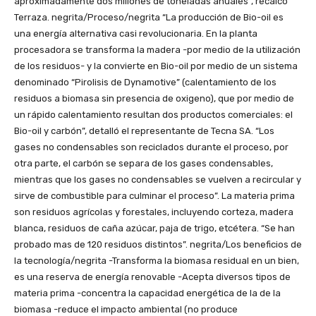
aproximadamente dos millones de toneladas anuales”, recalcó
Terraza. negrita/Proceso/negrita “La producción de Bio-oil es
una energía alternativa casi revolucionaria. En la planta
procesadora se transforma la madera -por medio de la utilización
de los residuos- y la convierte en Bio-oil por medio de un sistema
denominado “Pirolisis de Dynamotive” (calentamiento de los
residuos a biomasa sin presencia de oxigeno), que por medio de
un rápido calentamiento resultan dos productos comerciales: el
Bio-oil y carbón”, detalló el representante de Tecna SA. “Los
gases no condensables son reciclados durante el proceso, por
otra parte, el carbón se separa de los gases condensables,
mientras que los gases no condensables se vuelven a recircular y
sirve de combustible para culminar el proceso”. La materia prima
son residuos agrícolas y forestales, incluyendo corteza, madera
blanca, residuos de caña azúcar, paja de trigo, etcétera. “Se han
probado mas de 120 residuos distintos”. negrita/Los beneficios de
la tecnología/negrita -Transforma la biomasa residual en un bien,
es una reserva de energía renovable -Acepta diversos tipos de
materia prima -concentra la capacidad energética de la de la
biomasa -reduce el impacto ambiental (no produce