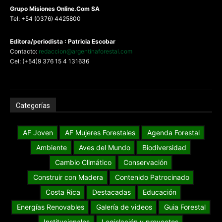
G
rupo Misiones
Online.Com
SA
Tel: +54 (0376) 4425800
Editora/periodista : Patricia Escobar
Contacto:
redaccion@argentinaforestal.com
Cel: (+54)9 376 15 4 131636
Categorías
AF Joven
AF Mujeres Forestales
Agenda Forestal
Ambiente
Aves del Mundo
Biodiversidad
Cambio Climático
Conservación
Construir con Madera
Contenido Patrocinado
Costa Rica
Destacadas
Educación
Energías Renovables
Galería de videos
Guia Forestal
Institucionales
Legislación y proyectos