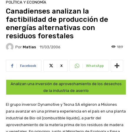
POLÍTICA Y ECONOMÍA
Canadienses analizan la
factibilidad de producción de
energías alternativas con
residuos forestales
Por
Matias
189
11/03/2006
Facebook
X
WhatsApp
Analizan una inversión de aprovechamiento de los desechos
de la industria de aserrío
El grupo inversor Dynamotive y Tecna SA eligieron a Misiones
para avanzar en una primera experiencia en el país en una planta
industrial de Bio-oil (combustible líquido), a partir del
aprovechamiento de la materia prima de los residuos de madera
y vegetales. En principio, junto al Ministerio de Ecología y Emsa