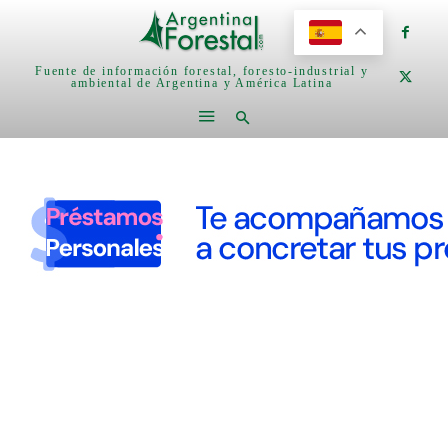
Fuente de información forestal, foresto-industrial y
ambiental de Argentina y América Latina