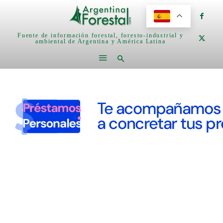
Fuente de información forestal, foresto-industrial y
ambiental de Argentina y América Latina