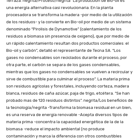
Terraza. negrita/Proceso/negrita “La producción de Bio-oil es
una energía alternativa casi revolucionaria. En la planta
procesadora se transforma la madera -por medio de la utilización
de los residuos- y la convierte en Bio-oil por medio de un sistema
denominado “Pirolisis de Dynamotive” (calentamiento de los
residuos a biomasa sin presencia de oxigeno), que por medio de
un rápido calentamiento resultan dos productos comerciales: el
Bio-oil y carbón”, detalló el representante de Tecna SA. “Los
gases no condensables son reciclados durante el proceso, por
otra parte, el carbón se separa de los gases condensables,
mientras que los gases no condensables se vuelven a recircular y
sirve de combustible para culminar el proceso”. La materia prima
son residuos agrícolas y forestales, incluyendo corteza, madera
blanca, residuos de caña azúcar, paja de trigo, etcétera. “Se han
probado mas de 120 residuos distintos”. negrita/Los beneficios de
la tecnología/negrita -Transforma la biomasa residual en un bien,
es una reserva de energía renovable -Acepta diversos tipos de
materia prima -concentra la capacidad energética de la de la
biomasa -reduce el impacto ambiental (no produce
contaminación y marca la diferencia con otros combustibles