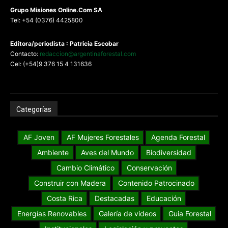
G
rupo Misiones
Online.Com
SA
Tel: +54 (0376) 4425800
Editora/periodista : Patricia Escobar
Contacto:
redaccion@argentinaforestal.com
Cel: (+54)9 376 15 4 131636
Categorías
AF Joven
AF Mujeres Forestales
Agenda Forestal
Ambiente
Aves del Mundo
Biodiversidad
Cambio Climático
Conservación
Construir con Madera
Contenido Patrocinado
Costa Rica
Destacadas
Educación
Energías Renovables
Galería de videos
Guia Forestal