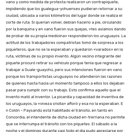
vano y como medida de protesta realizaron un contrapiquete,
impidiendo que los gualegua-ychuenses pudieran retornar a su
ciudad, ubicada a varios kilómetros del lugar donde se realiza el
corte de ruta. Si querían volver, debían hacerlo a pie, circulando
por la banquina y en vano fueron sus quejas, «tes asíamos dando
de probar de su propia medicina» respondieron los uruguayos. La
actitud de los trabajadores compatriotas tomó de sorpresa a los
piqueteros, que no se la esperaban y quedaron «varados» en la
ruta, víctimas de su propio invento. Algún vecino integrante del
piquete procuró retirar su vehículo porque tenía que regresar a
trabajar a Guale-guaychú, pero sus intenciones fueron en vano
porque los transportistas uruguayos no atendieron las razones
de quienes hasta hacía un momento tampoco a ellos los dejaban
pasar para cumplir con su trabajo. Esto confirma aquello que el
invento mató al inventor. La picardía y capacidad de inventiva de
los uruguayos, la «viveza criolla» afloró y esa no la esperaban. E
n Colón – Paysandú está habilitado el tránsito, en tanto en
Concordia, el intendente de dicha ciudad en-trerriana no permite
que se interrumpa el tránsito con los piquetes. El sábado a la
noche y el domingo durante casi todo el día pudo apreciarse por