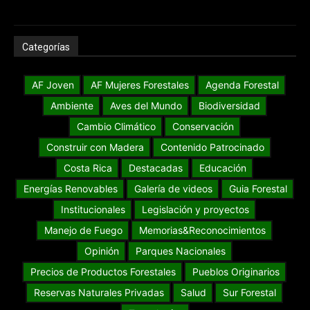
Categorías
AF Joven
AF Mujeres Forestales
Agenda Forestal
Ambiente
Aves del Mundo
Biodiversidad
Cambio Climático
Conservación
Construir con Madera
Contenido Patrocinado
Costa Rica
Destacadas
Educación
Energías Renovables
Galería de videos
Guia Forestal
Institucionales
Legislación y proyectos
Manejo de Fuego
Memorias&Reconocimientos
Opinión
Parques Nacionales
Precios de Productos Forestales
Pueblos Originarios
Reservas Naturales Privadas
Salud
Sur Forestal