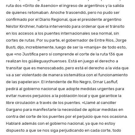
ruta dos «Grito de Asencio» el ingreso de argentinos y la salida
de quienes retomaban. Anoche trascendió, pero no pudo ser
confirmado por el Diario Regional, que el presidente argentino
Néstor Kirchner, habría intervenido para ordenar que el tránsito
en los accesos a los puentes internacionales sea normal, sin
cortes de rutas. Por su parte, el gobernador de Entre Ríos, Jorge
Busti, dijo, increíblemente, luego de ser la «manija» de todo esto,
que «no Justifica pero sí comprende el corte de la ruta 136 que
realizan los gúáleguaychuenses. Está en juego el derecho a
transitar que es menoscabado, pero está el derecho a la vida que
va a ser violentado de manera sistemática con el funcionamiento
de las papeleras». El intendente de Río Negro, Ornar Lasfluf,
pedirá al gobierno nacional que adopte medidas urgentes para
evitar nuevos perjuicios a la población local y que garantice la
libre circulación a través de los puentes. «Llamé al canciller
Gargano para manifestarle la necesidad de aplicar medidas en
contra del corte de los puentes por el perjuicio que nos ocasiona.
Hablaré además con el gobierno nacional, ya que no estoy
dispuesto a que se nos siga perjudicando en cada corte, todo