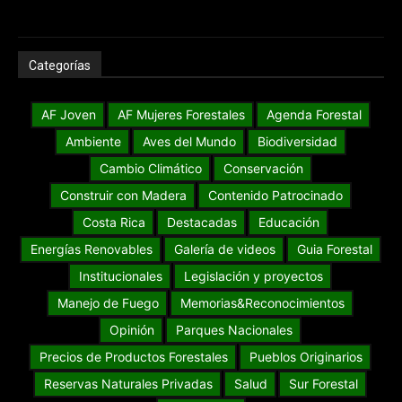
Categorías
AF Joven
AF Mujeres Forestales
Agenda Forestal
Ambiente
Aves del Mundo
Biodiversidad
Cambio Climático
Conservación
Construir con Madera
Contenido Patrocinado
Costa Rica
Destacadas
Educación
Energías Renovables
Galería de videos
Guia Forestal
Institucionales
Legislación y proyectos
Manejo de Fuego
Memorias&Reconocimientos
Opinión
Parques Nacionales
Precios de Productos Forestales
Pueblos Originarios
Reservas Naturales Privadas
Salud
Sur Forestal