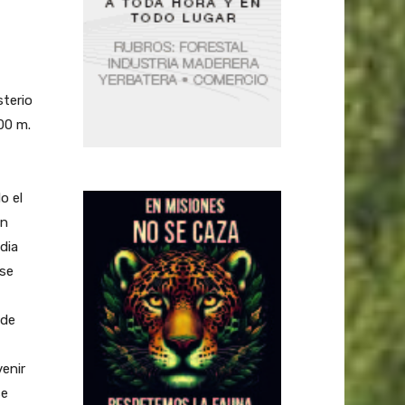
sterio
000 m.
o el
on
dia
 se
 de
venir
se