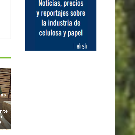
ras
ante
n
o