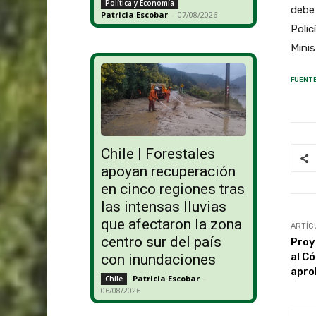
Política y Economía
debe 
Patricia Escobar
-
07/08/2026
Polic
Minis
FUENTE
Chile | Forestales
apoyan recuperación
en cinco regiones tras
las intensas lluvias
que afectaron la zona
ARTÍC
centro sur del país
Proy
al C
con inundaciones
apro
Patricia Escobar
-
Chile
06/08/2026