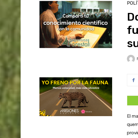
POLÍ
D
fu
su
El ma
quema
provi