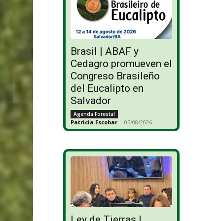
Brasil | ABAF y
Cedagro promueven el
Congreso Brasileño
del Eucalipto en
Salvador
Agenda Forestal
Patricia Escobar
-
05/08/2026
Ley de Tierras |