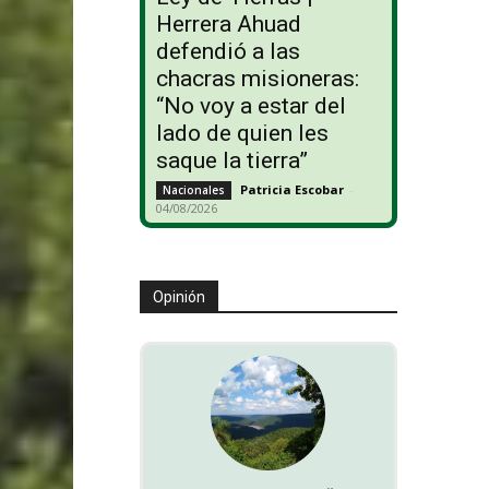
Herrera Ahuad
defendió a las
chacras misioneras:
“No voy a estar del
lado de quien les
saque la tierra”
Patricia Escobar
-
Nacionales
04/08/2026
Opinión