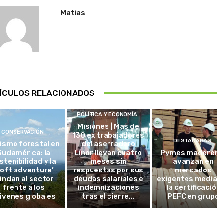
Matias
ÍCULOS RELACIONADOS
POLÍTICA Y ECONOMÍA
Misiones | Más de
CONSERVACIÓN
130 ex trabajadores
DESTACADAS
ismo forestal en
del aserradero
Sudamérica: la
Linor llevan cuatro
Pymes madere
stenibilidad y la
meses sin
avanzan en
soft adventure’
respuestas por sus
mercados
lindan al sector
deudas salariales e
exigentes medi
frente a los
indemnizaciones
la certificació
ivenes globales
tras el cierre...
PEFC en grup