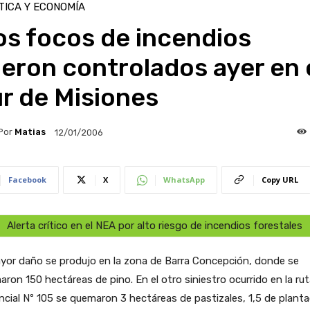
TICA Y ECONOMÍA
os focos de incendios
eron controlados ayer en 
r de Misiones
Por
Matias
12/01/2006
Facebook
X
WhatsApp
Copy URL
Alerta crítico en el NEA por alto riesgo de incendios forestales
yor daño se produjo en la zona de Barra Concepción, donde se
ron 150 hectáreas de pino. En el otro siniestro ocurrido en la ru
ncial Nº 105 se quemaron 3 hectáreas de pastizales, 1,5 de plant