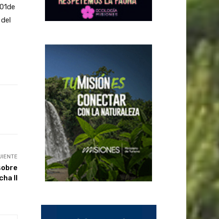
101de
 del
UIENTE
sobre
ha II