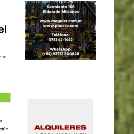
el
108
ta
ación