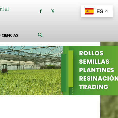
rial
ES
a
F CIENCIAS