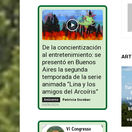
De la concientización
al entretenimiento: se
ART
presentó en Buenos
Aires la segunda
temporada de la serie
animada “Lina y los
Tur
amigos del Arcoíris”
so
Patricia Escobar
-
Ambiente
‘
06/08/2026
b
va