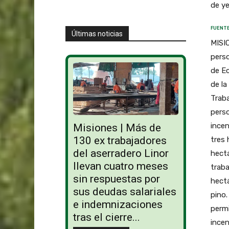
de y
FUENTE
Últimas noticias
MISIO
perso
de Ec
de la
Traba
perso
ince
Misiones | Más de
130 ex trabajadores
tres 
del aserradero Linor
hectá
llevan cuatro meses
traba
sin respuestas por
hectá
sus deudas salariales
pino.
e indemnizaciones
permi
tras el cierre...
incen