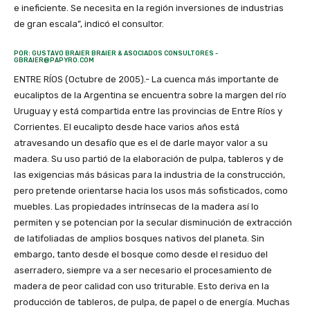
e ineficiente. Se necesita en la región inversiones de industrias
de gran escala”, indicó el consultor.
POR: GUSTAVO BRAIER BRAIER & ASOCIADOS CONSULTORES -
GBRAIER@PAPYRO.COM
ENTRE RÍOS (Octubre de 2005).- La cuenca más importante de eucaliptos de la Argentina se encuentra sobre la margen del río Uruguay y está compartida entre las provincias de Entre Ríos y Corrientes. El eucalipto desde hace varios años está atravesando un desafío que es el de darle mayor valor a su madera. Su uso partió de la elaboración de pulpa, tableros y de las exigencias más básicas para la industria de la construcción, pero pretende orientarse hacia los usos más sofisticados, como muebles. Las propiedades intrínsecas de la madera así lo permiten y se potencian por la secular disminución de extracción de latifoliadas de amplios bosques nativos del planeta. Sin embargo, tanto desde el bosque como desde el residuo del aserradero, siempre va a ser necesario el procesamiento de madera de peor calidad con uso triturable. Esto deriva en la producción de tableros, de pulpa, de papel o de energía. Muchas veces el mensaje de la realidad es tan claro que no es preciso profundizar estudios con sofisticadas herramientas de análisis. Se considera que éste es el caso de la cuenca bajo análisis. De acuerdo con las últimas estimaciones, hacia el año 2005, la cuenca de eucaliptos en la cuenca del río Uruguay del lado argentino cuenta con 123 mil hectáreas plantadas. Con un incremento medio anual de 30 m3scc la oferta sustentable de la cuenca sería de 3.69 millones de m3scc por año. Podemos asumir que un 30% de la madera obtenida de las plantaciones tiene destino pulpable, lo que implicaría un volumen anual de madera de 1.1 millones de m3scc por año. A esta madera se sumarían los chips provenientes de los aserraderos, que si consumen el resto de la madera disponible en las plantaciones y generan un 25% de la materia prima convertida en chips, agregan una oferta anual de 646 mil m3scc. Esto hace a una oferta media total, con la superficie plantada actual con destino triturable de 1.75 millones de m3scc. Si esta superficie se duplica, lo que no es un supuesto idealista, sino más bien [1]conservador, sumándole una mejora en el rendimiento por hectárea, se estaría en presencia de 4 millones de m3scc de material triturable. Uno de los mayores desafíos para la conformación de una cuenca forestal es tener la capacidad necesaria de consumo de estos residuos que proveen los árboles y los aserraderos: la madera de peor calidad. Con una utilización indebida de estos recursos, la cuenca forestal pierde eficiencia y hasta puede volverse no competitiva internacionalmente. La inversión en industrias que consumen residuos, paradójicamente, es aquella que requiere un mayor componente de capital; es decir, se trata de inversiones capital intensivo. Nótese que estamos hablando de industrias, para citar el ejemplo de Uruguay, que van a implicar la inversión de 1.7 mil millones de dólares para procesar aproximadamente 6 millones de m3scc de madera por año. Esto implica una inversión de 280 dólares por m3scc de madera consumida anualmente. Un aserradero de escala conlleva una inversión de 80 dólares por m3scc de madera consumida por año. A esto, aparte, se suma la escala de producción que permite la competitividad internacional. Como consecuencia indeseada de una disputa acerca de efluentes de fábricas de pulpa entre Argentina y Uruguay, Entre Ríos ha sido declarada, mediante la promulgación de la ley 9.644, como provincia: “…libre de Plantas procesadoras de Pasta Celulósica cuya actividad industrial impacte en el medio ambiente, contamine el aire, suelo y/o la calidad del agua de los ríos Paraná, Uruguay, Gualeguay, Gualeguaychú y demás cursos de agua de nuestro territorio provincial, provoque daños al ecosistema y al desarrollo y sostenimiento de la economía regional, cuya base sustancial es la explotación de los recursos turísticos, de conformidad a las facultades dispuestas en los Artículos 41º y 124º de la Constitución Nacional y Acuerdo Marco sobre Medio Ambiente del Mercosur (2003) Ley Nº 25.841”. Cabe resaltar que no existen en Argentina o en Uruguay empresas nacionales que hoy estén en condiciones económicas o técnicas de llevar adelante emprendimientos de este tipo. Simultáneamente, sin emprendimientos de este tipo no se pueden llevar adelante cuencas forestales de escala y eficientes. Ahora bien, la combinación de estos dos factores en la geografía y economía argentinas: necesidad de inversores extranjeros y prohibiciones potenciales para la compra de tierra en zonas de frontera, realmente no es muy alentadora. negrita/De esto no se habla/negrita La Argentina, de los cuatro países del cono sur, incluyendo a Brasil, Chile y Uruguay, va a pasar a ser el que menos está respondiendo a su potencial forestoindustrial. [2] Es llamativo que Uruguay esté venciendo una enorme barrera natural de desarrollo industrial que es que estas plantas industriales cuestionadas no tienen antecedentes en su economía actual. Los escollos por vencer no van a ser pocos. Sin embargo, los empresarios de España, Suecia y Finlandia, decidieron enfrentar este desafío. Chile por su lado, tiene fuertes limitaciones de superficie y por eso ha decidido volcar parte de su producción en Argentina y Brasil. Brasil, es el país más aventajado de la región y tiene un desarrollo difícil de equiparar. Pero no debe olvidarse que en la década del 70, apenas 30 años atrás, su producción era menor que la de Argentina. Lamentablemente, Argentina adolece de algunas características esenciales que permitan la explosión de su potencial. Veamos, entonces, cómo se pueden abrir posibilidades a su desarrollo. negrita/Apertura de posibilidades/negrita ¿Cómo puede hacer Argentina para superar sus limitaciones? ¿Cómo puede Argentina identificar sus propias limitaciones? Es obvio que las mismas no están impuestas por limitaciones naturales, dado lo generoso de su naturaleza. Se van a mencionar en este caso dos trabajos realizados recientemente por: uno presentado en el III Congreso Forestal y Latinoamericano y otro realizado para la provincia de Corrientes con el objeto de conocer el posicionamiento de distintas regiones forestoindustriales en la percepción de potenciales inversores. negrita/La idiosincrasia argentina/negrita En el trabajo presentado en el Congreso de Corrientes, que hace referencia a la forma de ser de los argentinos, se plantea lo siguiente: Existe una vieja broma que indica que como Dios es justo, primero nos dio todos los recursos naturales y muchas bellezas paisajísticas, pero para compensar, luego, nos puso a nosotros, los argentinos. Sin entrar en mucho detalle, creo que podemos sintetizar algunas características de nuestro “ser nacional” que perjudican el desarrollo del complejo forestoindustrial argentino: 1) El individualismo y la falta de capacidad para trabajar en equipo 2) La altanería y una tendencia a enfrentamiento con el poderoso 3) La falta de vocación inversora fuerte y la tendencia al asistencialismo 4) La falta de visión de largo plazo y de esfuerzo para el logro de los objetivos El desafío al que nos vemos enfrentados es que para desenvolver adecuadamente al sector forestoindustrial argentino tenemos que: 1) Tener noción del conjunto al que pertenecemos y buscar ganancias en conjunto (cluster) 2) Aceptar la presencia de líderes sectoriales y que ellos ejerzan un liderazgo positivo 3) Parte del cluster requiere fuertes inversiones de capital. Aparte, las inversiones continuas son las que permiten agregar cada vez más valor en la madera y enriquecer el valor agregado del cluster. La reacción habitual, asimismo, ante problemas, es exigir del poderoso, sea éste una empresa privada o el gobierno, el abrigo que dé protección. 4) Contar con objetivos claros de largo plazo expresados, tal vez, en un instrumento al que demos Cabe recordar que la descripción de nuestro “ser nacional” está inspirada en una obra del año 1845: 160 años atrás, lo que mostraría lo profundo que tenemos caladas estas huellas. En el caso de Entre Ríos, en particular, la provincia acometió contra Uruguay con un discurso que presumiblemente no fue consultado con el gobierno o el pueblo correntino. En esto se observa el individualismo y la falta de capacidad para trabajar en equipo. Nada mejor para un político que quiera acercarse al ser argentino que enfrentarse con un poderoso como pueden ser los conglomerados industriales, sean estos suecos, españoles o finlandeses. Y por qué no incluir al Banco Mundial, que si llega a dar vía libre de financiamiento al proyecto va a ser otro malo poderoso de la película. Se puede adicionar vinculado al punto tres la prohibición de establecer plantas de pulpa o papel en la provincia. Por último, sin lugar a dudas, se ha perdido de vista la política sobre el sector, otrora promocionado por leyes provinciales y ahora prohibido. Se considera sana la preocupación por el medio ambiente, lo que implicaría una visión de largo plazo, pero está claro que los impulsos legislativos parciales no son los que le van a dar una viabilidad ecológica a la provincia. Esto va a requerir un proceso de trabajo intelectual y profesional organizado consensuado por la sociedad argentina en su conjunto. 3.2 La percepción de los inversores hacia Entre Ríos y Corrientes Antes de manifestarse esta reacción del pueblo y del gobierno entrerrianos, realicé para la provincia de Corrientes un estudio que, con el enfoque de lo que se da en llamar “customer service”, se indagó acerca de la visualización de los potenciales inversores de Argentina, Uruguay y Brasil sobre estas mismas regiones. En estas encuestas fueron consultados también representantes de las firmas ENCE y Botnia. En este estudio se expresa que “El resultado es que, en efecto, Corrientes es vista como un eficiente proveedor de recursos madereros y de tierra productiva y como una provincia con serias deficiencias de infraestructura social y productiva. Puede admitirse que la visualización de los inversores regionales es la c